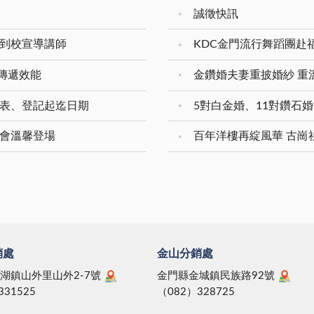
誠徵快訊
入到校宣導講師
KDC金門流行舞蹈團赴
傳遞效能
領表、登記起迄日期
樂會溫馨登場
百年洋樓再綻風華 古崗
銷處
金山分銷處
湖鎮山外里山外2-7號
金門縣金城鎮民族路92號
331525
（082）328725