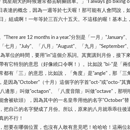
期天的時候通常都去騎腳踏車。」"I always go biking 
種以日表達的概念，因為一週等於七天喔！那可能有人會問說，
日」組成啊！一年等於三百六十五天。不這樣的喔！基本上
e 12 months in a year."分別是「一月」"January"
「七月」"July"、「八月」"August"、「九月」"September
月份」為單位的時間，要用"in"這個介系詞。其實講到月份，
有它特別的意思（好像繞口令啊！）。比如說 "bi-"是「
單字，通常都有「三」的意思，比如說，「角度」是"angle"，那「三
個，是因為"October"（十月）這個字的字首"oct-"或"oc
「八邊形」叫做"octagon"、「八度音階」叫做"octave
會被砍頭），因為其中的一名皇帝用他的名字"October
，把自己的名字變成了月份。所以，原來的八月就乖乖往後
真的不行！
，想要在哪個位置，也沒有人敢有意見吧！哈哈哈！這兩位