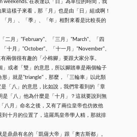
on weekends."在表達以「日」為單位的時間，我
如果這樣子來看，那「月」也是由「日」組成啊！
，「月」、「季」、「年」相對來看是比較長的
、「二月」"February"、「三月」"March"、「四
"、「十月」"October"、「十一月」"November"、
接下來有兩個很有趣的「小棉腳」要跟大家分享。
兩個」或者「雙」的意思，所以腳踏車是兩個輪子
角形」就是"triangle"，那麼，「三輪車」以此類
to-"其實是「八」的意思，比如說，我們常看到的「章
"，那明明是「八」他為什麼是「十月」？這就要說到無
"替「八月」命名之後，又有了兩位皇帝也仿效他
退到十月的位置了，這羅馬皇帝學人精，那就排
就是鼎鼎有名的「凱薩大帝」跟「奧古斯都」。