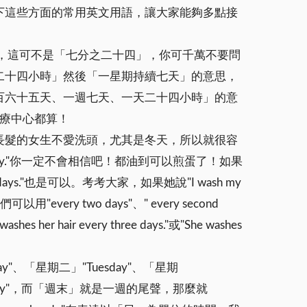
下這些方面的常用英文用語，讓大家能夠多點接
7"，這可不是「七分之二十四」，你可千萬不要問
二十四小時」然後「一星期持續七天」的意思，
「一年三百六十五天、一週七天、一天二十四小時」的意
、醫療中心都算！
長髮的女生不愛洗頭，尤其是冬天，所以就很容
 day."你一定不會相信吧！都油到可以煎蛋了！如果
econd days."也是可以。考考大家，如果她說"I wash my
ery two days"、" every second
air every three days."或"She washes
ay"、「星期二」"Tuesday"、「星期
"Sunday"，而「週末」就是一週的尾聲，那麼就