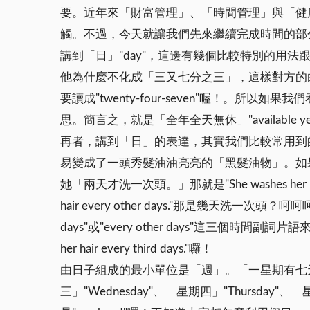
要。近年來「財富管理」、「時間管理」與「健
觸。不過，今天就讓我們先來繼續完成時間的部
講到「日」"day"，這邊有幾個比較特別的用法
他為什麼不化成「三又七分之三」，這樣對方的
要讀成"twenty-four-seven"喔！。
思。簡言之，就是「全年全天無休」"available
再者，講到「日」的表達，其實我們比較常用到
易變成了一頭秀髮油油亮亮的「黑髮油物」。如果她跟你說
她「兩天才洗一次頭。」那就是"She washes her hair e
hair every other days."那是幾天洗一次
days"或"every other days"這三個時間副詞片語
her hair every third days."囉！
由日子組成的最小單位是「週」。「一星期有七天。」"Ther
三」"Wednesday"、「星期四」"Thursday"