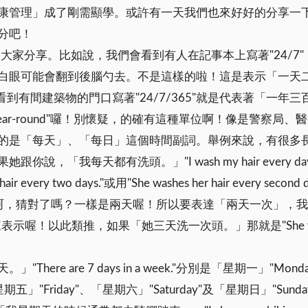
康管理」成了剛需顯學。或許有一天我們也來好好的分享一
分吧！
跟大家分享。比如說，我們會看到有人在記事本上寫著"24/
白眼可能會翻到後腦勺去。不是這樣的啦！這是表示「一天
所以如果我們看到有間建築物的門口寫著"24/7/365"就是代表著
 year-round"囉！別懷疑，的確有這種單位啊！像是警察局
的是「每天」、「每日」這個時間副詞。舉例來說，有很多
，「我每天都有洗頭。」"I wash my hair every
very two days."或用"She washes her hair every s
頭？呵呵呵，猜對了嗎？一樣是兩天喔！所以要表達「兩天一次」，我們可以用"ev
來表示喔！以此類推，如果「她三天洗一次頭。」那就是"She washes her h
e are 7 days in a week."分別是「星期一」"Mond
、「星期五」"Friday"、「星期六」"Saturday"及「星期日」