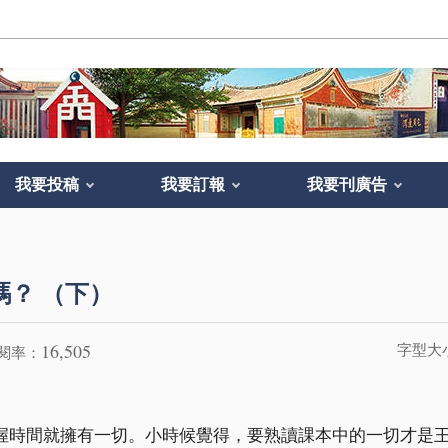
我要投稿
我要訂報
我要刊廣告
嗎？ （下）
16,505
字型大
閱率：
or no man."，掌握時間就擁有一切。小時候覺得，要熟讀課本中