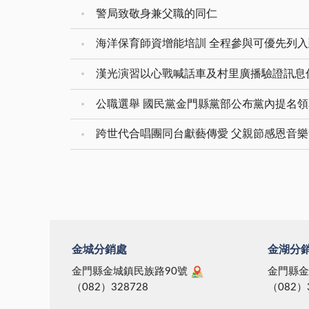
警局致敬身兼父職的同仁
海洋保育師資增能培訓 全程參與可優先列
漢光演習以心戰喊話車及村里廣播驗證訊息
公職選舉 國民黨金門縣黨部公布黨內提名
跨世代合唱團同台獻藝傳愛 父親節感恩音
金城分銷處
金湖分
金門縣金城鎮民族路90號
金門縣金
（082）328728
（082）