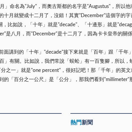
「七月」命名為"July"，而奧古斯都的名字是"Augustus"，
月就變成十二月了，沒錯！其實"December"這個字的字首
關，比如說，「十年」就是"decade"、「十邊形」就是"decago
er"是八月，而"December"是十二月了，因為卡卡皇帝的
到的「十年」"decade"接下來就是「百年」跟「千年」了
常都是跟「百」有關。比如說，我們常說「蜈蚣」有一百隻腳，所以，蜈
分之一」就是"one percent"，很好記吧！那「千年」的英文就是"
「百分之一公尺」是「公分」，那我們看到"millimete
熱門
新聞