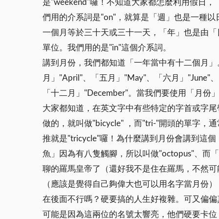
是"weekend"囉！不知道大家都怎麼利用假日，「我星
們用的介系詞是"on"，就算是「週」也是一
一個月等於三十天或三十一天，「年」也是由「
單位。我們用的是"in"這個介系詞。
講到月份，我們都知道「一年當中有十二個月」。"There ar
月」"April"、「五月」"May"、「六月」"June"、
「十二月」"December"。當我們要使用「
大家都知道，在英文字中有些特定的字首或字尾帶
做的，就叫做"bicycle" ，而"tri-"開頭的
推就是"tricycle"囉！為什麼講到月份會講到這
魚」因為有八隻觸腳，所以叫做"octopus"、而
聊的羅馬皇帝了（還好我不是住在羅馬，不然可能
（應該是覺得自己夠偉大也可以用名字當月份）
在後面不行嗎？硬要搞的人生好複雜。可又偏偏
可能是因為這兩位的名號太響亮，他們硬要卡位