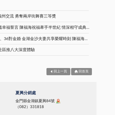
福州交流 勇奪兩岸街舞賽三等獎
金鑽婚夫妻重披婚紗 重溫幸福誓言 陳福海祝福牽手半世紀 情深相守成典範
5對白金婚、11對鑽石婚、36對金婚 金湖金沙夫妻共享榮耀時刻 陳福海表揚金鑽婚夫妻 向半世紀相守家庭典範致敬
社區推八大深度體驗
回上一頁
回首頁
夏興分銷處
金門縣金湖鎮夏興84號
（082）331818