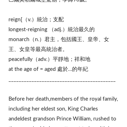
reign[（v.）統治；支配
longest-reigning （adj.）統治最久的
monarch（n.）君主，包括國王、皇帝、女
王、女皇等最高統治者。
peacefully（adv.）平靜地；祥和地
at the age of = aged 處於…的年紀
__________________________________________
Before her death,members of the royal family,
including her eldest son, King Charles
andeldest grandson Prince William, rushed to