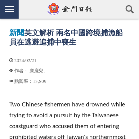
新聞
英文解析 兩名中國跨境捕漁船
員在逃避追捕中喪生
2024/02/21
麋鹿兒。
作者：
13,809
點閱率：
Two Chinese fishermen have drowned while
trying to avoid a pursuit by the Taiwanese
coastguard who accused them of entering
prohibited waters off Taiwan's northernmost