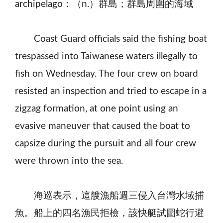
archipelago：（n.）群島；群島周圍的海域
Coast Guard officials said the fishing boat
trespassed into Taiwanese waters illegally to
fish on Wednesday. The four crew on board
resisted an inspection and tried to escape in a
zigzag formation, at one point using an
evasive maneuver that caused the boat to
capsize during the pursuit and all four crew
were thrown into the sea.
海巡表示，這艘漁船週三侵入台灣水域捕
魚。船上的四名漁民拒檢，該快艇試圖蛇行避