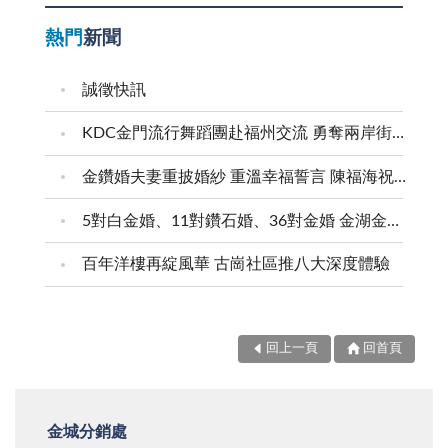
熱門
新聞
誠徵快訊
KDC金門流行舞蹈團赴福州交流 勇奪兩岸街舞賽三等獎
金鑽婚夫妻重披婚紗 重溫幸福誓言 陳福海祝福牽手半世紀 情深相守成典範
5對白金婚、11對鑽石婚、36對金婚 金湖金沙夫妻共享榮耀時刻 陳福海表揚金鑽婚夫妻 向半世紀相守家庭典範致敬
百年洋樓再綻風華 古崗社區推八大深度體驗
回上一頁
回首頁
金城分銷處