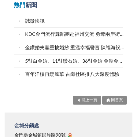
熱門
新聞
誠徵快訊
KDC金門流行舞蹈團赴福州交流 勇奪兩岸街舞賽三等獎
金鑽婚夫妻重披婚紗 重溫幸福誓言 陳福海祝福牽手半世紀 情深相守成典範
5對白金婚、11對鑽石婚、36對金婚 金湖金沙夫妻共享榮耀時刻 陳福海表揚金鑽婚夫妻 向半世紀相守家庭典範致敬
百年洋樓再綻風華 古崗社區推八大深度體驗
回上一頁
回首頁
金城分銷處
金門縣金城鎮民族路90號