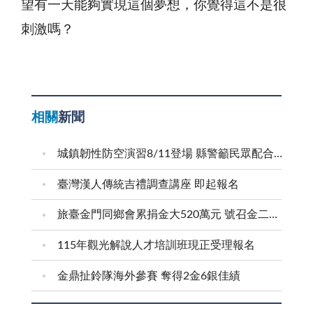
望有一天能夠實現這個夢想，你覺得這不是很
刺激嗎？
相關
新聞
城鎮韌性防空演習8/11登場 縣警籲民眾配合疏散避難
臺灣漢人傳統吉禮調查講座 即起報名
旅臺金門同鄉會累捐金大520萬元 號召金二代金三代返鄉求學
115年觀光解說人才培訓班現正受理報名
金鼎扯鈴隊海外參賽 奪得2金6銀佳績