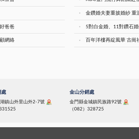
新好爸爸
照顧網絡
百年洋樓再綻風華 古崗
銷處
金山分銷處
湖鎮山外里山外2-7號
金門縣金城鎮民族路92號
331525
（082）328725