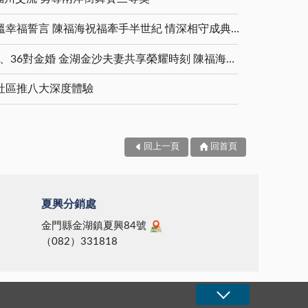
金鑽婚夫妻重披婚紗 重溫幸福誓言 陳福海祝福牽手半世紀 情深相守成典範
5對白金婚、11對鑽石婚、36對金婚 金湖金沙夫妻共享榮耀時刻 陳福海表揚金鑽婚夫妻 向半世紀相守家庭典範致敬
社區推八大深度體驗
回上一頁
回首頁
夏興分銷處
金門縣金湖鎮夏興84號
（082）331818