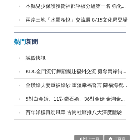
本縣兒少保護獲衛福部評核分組第一名 強化預防與跨域合作 建構兒少安全成長環境
兩岸三地「水墨相悅」交流展 8/15文化局登場
熱門
新聞
誠徵快訊
KDC金門流行舞蹈團赴福州交流 勇奪兩岸街舞賽三等獎
金鑽婚夫妻重披婚紗 重溫幸福誓言 陳福海祝福牽手半世紀 情深相守成典範
5對白金婚、11對鑽石婚、36對金婚 金湖金沙夫妻共享榮耀時刻 陳福海表揚金鑽婚夫妻 向半世紀相守家庭典範致敬
百年洋樓再綻風華 古崗社區推八大深度體驗
回上一頁
回首頁