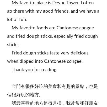
My favorite place is Deyue Tower. I often
go there with my good friends, and we have a
lot of fun.
My favorite foods are Cantonese congee
and fried dough sticks, especially fried dough
sticks.
Fried dough sticks taste very delicious
when dipped into Cantonese congee.
Thank you for reading.
金門有很多好吃的美食和有趣的景點，也是
個很好玩的地方。
我最喜歡的地方是得月樓，我常常和好朋友