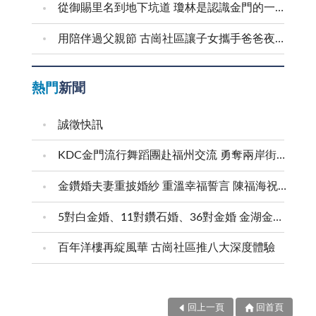
從御賜里名到地下坑道 瓊林是認識金門的一扇窗
用陪伴過父親節 古崗社區讓子女攜手爸爸夜遊村莊
熱門
新聞
誠徵快訊
KDC金門流行舞蹈團赴福州交流 勇奪兩岸街舞賽三等獎
金鑽婚夫妻重披婚紗 重溫幸福誓言 陳福海祝福牽手半世紀 情深相守成典範
5對白金婚、11對鑽石婚、36對金婚 金湖金沙夫妻共享榮耀時刻 陳福海表揚金鑽婚夫妻 向半世紀相守家庭典範致敬
百年洋樓再綻風華 古崗社區推八大深度體驗
回上一頁
回首頁