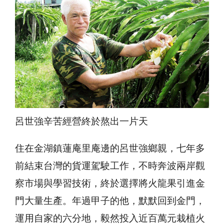
呂世強辛苦經營終於熬出一片天
住在金湖鎮蓮庵里庵邊的呂世強鄉親，七年多
前結束台灣的貨運駕駛工作，不時奔波兩岸觀
察市場與學習技術，終於選擇將火龍果引進金
門大量生產。年過甲子的他，默默回到金門，
運用自家的六分地，毅然投入近百萬元栽植火