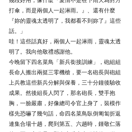
幾段好用，像什麼『愛情不是在下雨天為對方
打傘，而是兩個人一起淋雨。』、還有什麼
『妳的靈魂太透明了，我都看不到妳了』這些
話。」
哇！這些話真好，兩個人一起淋雨，靈魂太透
明了。我向他敬禮感謝他。
今晚留下四名菜鳥「新兵銜接訓練」，砲組組
長命人搬出兩挺三零機槍，要一名砲長與砲組
上兵教這些新兵分解與保養，三十分鐘後驗收
成果。然後組長人閃了，那名砲長，雙手抱
胸，一臉嚴肅，好像總司令官上身了，裝模作
樣先恐嚇了幾句話，命四名菜鳥臥倒匍匐折返
連集合場十趟，爬到第五、六趟時，鍾敬仁落