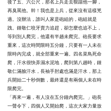
後了五、六公尺，那名上兵走去狠踹他一腳，
再臭罵他。幹！我也是上兵，從來沒有這樣兇
過。沒辦法，誰叫人家是砲組的，砲組就是
跩。鍾敬仁咬牙賣力追趕，卻怎麼也追不上，
等到別人爬完，他還有半趟未爬完。砲長要求
重來，這次時間限時五分鐘，只要有一人未在
限時內完成，就全部重來一遍。四名菜鳥死命
爬，汗水很快弄濕水泥地，爬到第八趟時，鍾
敬仁滿臉汗水，長袖手肘處也滿是汗水，那上
兵開始二十秒倒數，最終還是有兩個人未在時
限爬完。
「再來一遍，有人沒在五分鐘內爬完。」砲長
一聲令下，四個人又開始爬，這次大家力量放