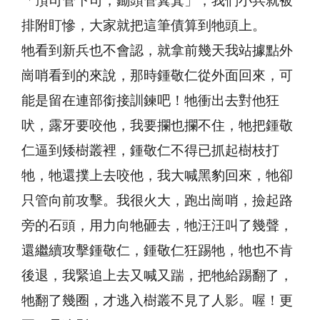
「頂司管下司，鋤頭管糞箕」，我們小兵就被
排附盯慘，大家就把這筆債算到牠頭上。
牠看到新兵也不會認，就拿前幾天我站據點外
崗哨看到的來說，那時鍾敬仁從外面回來，可
能是留在連部銜接訓鍊吧！牠衝出去對他狂
吠，露牙要咬他，我要攔也攔不住，牠把鍾敬
仁逼到矮樹叢裡，鍾敬仁不得已抓起樹枝打
牠，牠還撲上去咬他，我大喊黑豹回來，牠卻
只管向前攻擊。我很火大，跑出崗哨，撿起路
旁的石頭，用力向牠砸去，牠汪汪叫了幾聲，
還繼續攻擊鍾敬仁，鍾敬仁狂踢牠，牠也不肯
後退，我緊追上去又喊又踹，把牠給踢翻了，
牠翻了幾圈，才逃入樹叢不見了人影。喔！更