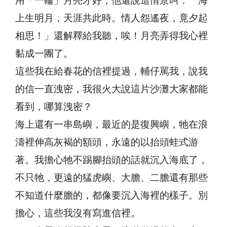
用「一輪」月亮才好，他還說這情景叫：「海
上生明月，天涯共此時。情人怨遙夜，竟夕起
相思！」還解釋給我聽，唉！月亮弄得我心裡
黏成一團了。
這些我在給春花的信裡提過，輔仔罵我，說我
的信一直洩密，我很火大說這片沙灘大家都能
看到，哪算洩密？
海上還有一串島嶼，最近的是復興嶼，牠在浪
濤裡伸高灰褐的額頭，永遠的以抬頭蛙式游
著。我擔心牠不踢腳抬頭的話就沉入海底了，
不只牠，更遠的猛虎嶼、大膽、二膽還有那些
不知道什麼膽的，都像要沉入海裡的樣子。別
擔心，這些我沒有寫進信裡。