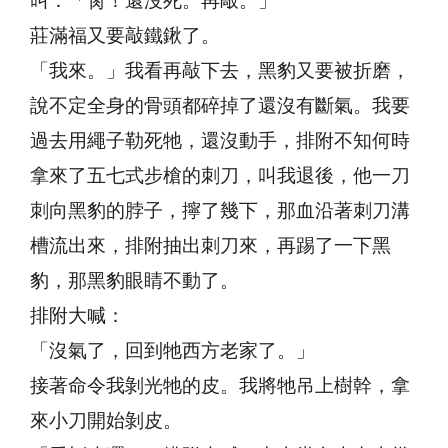
叫：「肏！還沒死。再敲。」
莊滿福又要敲鐵鍬了。
「我來。」我看再敲下去，黑豹又要被折磨，
說不定全身的骨頭都碎掉了還沒有斷氣。我要
過去用繩子勒死牠，還沒動手，排附不知何時
拿來了五七式步槍的刺刀，叫我退後，他一刀
刺向黑豹的脖子，擰了幾下，那血沿著刺刀溝
槽流出來，排附抽出刺刀來，再踢了一下黑
豹，那黑豹眼睛不動了。
排附大喊：
「沒氣了，回到牠西方老家了。」
接著命令我剝光牠的皮。我將牠吊上樹幹，拿
來小刀開始剝皮。