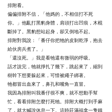
排附看。
偏偏排附不信，「他媽的，不相信打不死
你。」他亂打黑豹身體，肩頭打出凹痕，木棍
斷掉了。黑豹想站起身，卻又倒地不起。
排附對我說：「番仔你把牠的皮剝乾淨，抱去
給伙房兵煮了。」
「還沒死。」我是看牠還有微弱的呼吸。
話才說完，牠就掙扎了幾下，跳起來了，縮到
樹幹下想要躲起來，可惜被繩子綁著。
牠都冒出血來了，鼻孔和嘴角一直冒。
我因為排附叫我番仔很不爽，就不想動手幫
忙，看看排附怎麼打死牠。排附大概打到手麻
了，就大喊說休息一下。這時莊滿福拿一隻鐵