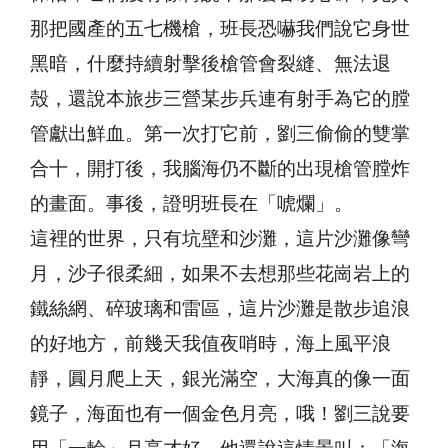
那把國產的五七機槍，班長恐嚇我們說它身世
黑暗，什麼持續射擊後槍管會裂縫、無法退
殼，還說本旅步三營某步兵連有射手為它的膛
管獻出鮮血。第一次打它前，劉三偷偷的雙掌
合十，開打後，我腦海仍不斷的出現槍管膛炸
的畫面。事後，證明班長在「唬爛」。
這裡的世界，只有坑壁和沙灘，這片沙灘像彎
月，沙子很柔細，如果不去想那些花崗岩上的
鐵絲網、碎玻璃和雷區，這片沙灘是散步追浪
的好地方，前幾天我值夜哨時，海上風平浪
靜，圓月爬上天，銀光滿空，大海真的像一面
鏡子，海面也有一個金色月亮，哦！劉三說要