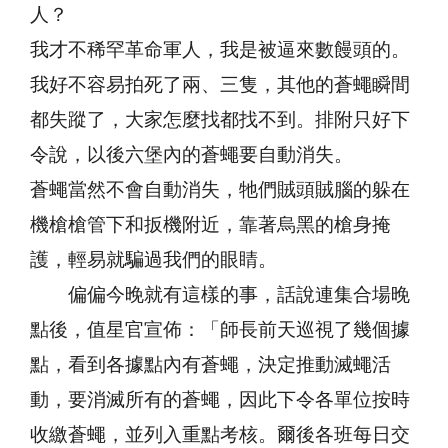
人？
我才不稀罕革命軍人，我是被逼來數饅頭的。
我好不容易拍死了兩、三隻，其他的蒼蠅瞬間
都失蹤了，大家怎麼找都找不到。排附只好下
令說，以後六堡內的蒼蠅要自動消失。
蒼蠅當然不會自動消失，牠們賊頭賊腦的躲在
機槍槍管下和扳機附近，靠著烏黑的槍身掩
護，輕易就騙過我們的眼睛。
偏偏今晚就有這樣的事，話說連集合場晚
點後，值星官宣佈：「師長前天巡視了幾個據
點，看到各據點內有蒼蠅，決定推動滅蠅活
動，要消滅所有的蒼蠅，因此下令各單位按時
收繳蒼蠅，並列入重點考核。爾後各班每日交