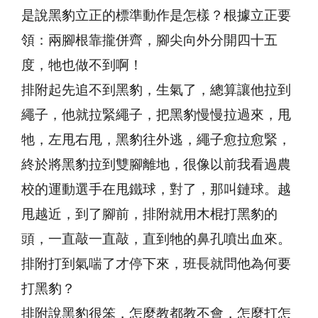
是說黑豹立正的標準動作是怎樣？根據立正要
領：兩腳根靠攏併齊，腳尖向外分開四十五
度，牠也做不到啊！
排附起先追不到黑豹，生氣了，總算讓他拉到
繩子，他就拉緊繩子，把黑豹慢慢拉過來，甩
牠，左甩右甩，黑豹往外逃，繩子愈拉愈緊，
終於將黑豹拉到雙腳離地，很像以前我看過農
校的運動選手在甩鐵球，對了，那叫鏈球。越
甩越近，到了腳前，排附就用木棍打黑豹的
頭，一直敲一直敲，直到牠的鼻孔噴出血來。
排附打到氣喘了才停下來，班長就問他為何要
打黑豹？
排附說黑豹很笨，怎麼教都教不會，怎麼打怎