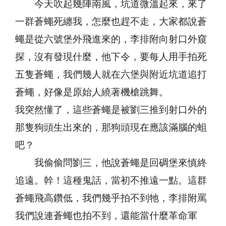
今天吹起幾陣南風，坑道微溫起來，來了
一群蒼蠅死纏我，怎麼也趕不走，大家都說蒼
蠅是從六號堡外飛進來的，李排附向射口外窺
探，沒有發現什麼，他下令，要每人用手拍死
五隻蒼蠅，我們幾人就在六堡與附近坑道追打
蒼蠅，好像是原始人繞著機槍跳舞。
我突然懂了，這些蒼蠅是被劉三推到射口外的
那隻狗頭生出來的，那狗頭現在應該滿腦的蛆
吧？
我偷偷問劉三，他說蒼蠅是回碉堡來慎終
追遠。幹！這種鬼話，當初不推遠一點。這群
蒼蠅飛高鑽低，我們幾乎拍不到牠，李排附罵
我們說連蒼蠅也拍不到，還能當什麼革命軍