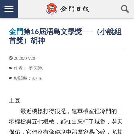
金門
第16屆浯島文學獎──（小說組
首獎）胡神
2020/07/28
姜天陸。
作者：
3,346
點閱率：
土豆
最近機槍打得很兇，連軍械室裡冷門的三
零機槍與五七機槍，都扛出來打了幾番，老天
保佑，它們沒有像傳說中那麼容易心碎，尤其