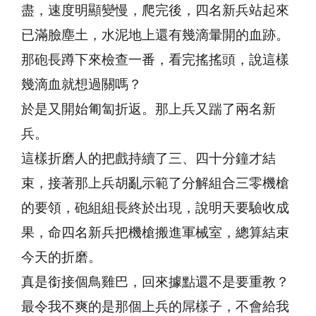
盡，速度明顯變慢，爬完後，四名新兵站起來
已滿臉塵土，水泥地上還有幾滴暈開的血跡。
那砲長蹲下來檢查一番，看完搖搖頭，說這樣
幾滴血就想過關嗎？
於是又開始匍匐折返。那上兵又踹了兩名新
兵。
這樣折磨人的把戲持續了三、四十分鐘才結
束，接著那上兵胡亂示範了分解組合三零機槍
的要領，砲組組長終於出現，說明天要驗收成
果，命四名新兵把機槍搬進軍械室，總算結束
今天的折磨。
真是銜接個鳥雞巴，回來據點還不是要重教？
最令我不爽的是那個上兵的屌樣子，不會給我