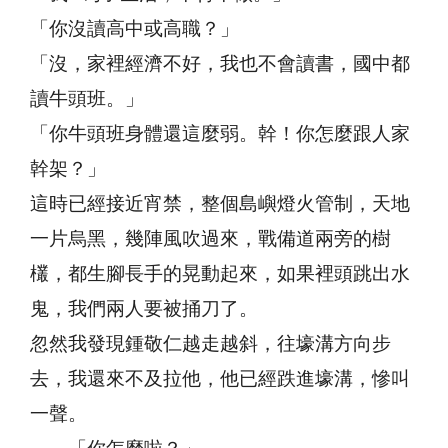
「你沒讀高中或高職？」
「沒，家裡經濟不好，我也不會讀書，國中都
讀牛頭班。」
「你牛頭班身體還這麼弱。幹！你怎麼跟人家
幹架？」
這時已經接近宵禁，整個島嶼燈火管制，天地
一片烏黑，幾陣風吹過來，戰備道兩旁的樹
欉，都生腳長手的晃動起來，如果裡頭跳出水
鬼，我們兩人要被捅刀了。
忽然我發現鍾敬仁越走越斜，往壕溝方向步
去，我還來不及拉他，他已經跌進壕溝，慘叫
一聲。