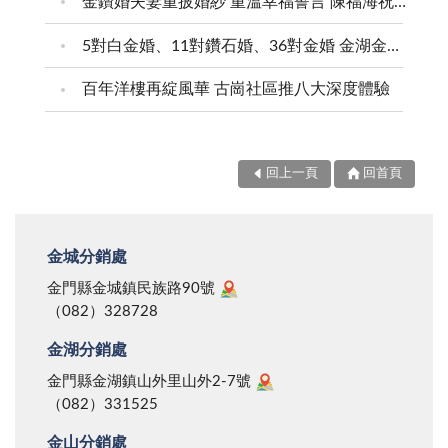
金鑽婚夫妻重披婚紗 重溫幸福誓言 陳福海祝福牽手半世紀 情深相守成典範
5對白金婚、11對鑽石婚、36對金婚 金湖金沙夫妻共享榮耀時刻 陳福海表揚金鑽婚夫妻 向半世紀相守家庭典範致敬
百年洋樓再綻風華 古崗社區推八大深度體驗
回上一頁
回首頁
金城分銷處
金門縣金城鎮民族路90號
（082）328728
金湖分銷處
金門縣金湖鎮山外里山外2-7號
（082）331525
金山分銷處