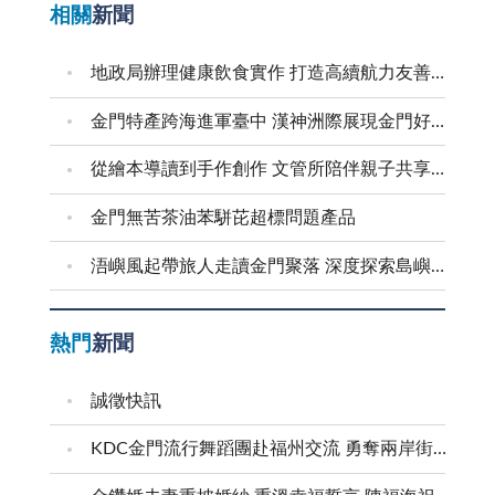
相關
新聞
地政局辦理健康飲食實作 打造高續航力友善職場
金門特產跨海進軍臺中 漢神洲際展現金門好滋味
從繪本導讀到手作創作 文管所陪伴親子共享溫馨時光
金門無苦茶油苯駢芘超標問題產品
浯嶼風起帶旅人走讀金門聚落 深度探索島嶼文化底蘊
熱門
新聞
誠徵快訊
KDC金門流行舞蹈團赴福州交流 勇奪兩岸街舞賽三等獎