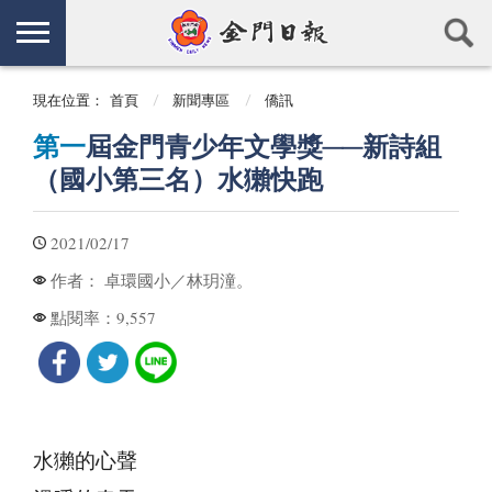
現在位置：
首頁
新聞專區
僑訊
第一
屆金門青少年文學獎──新詩組
（國小第三名）水獺快跑
2021/02/17
卓環國小／林玥潼。
作者：
9,557
點閱率：
水獺的心聲