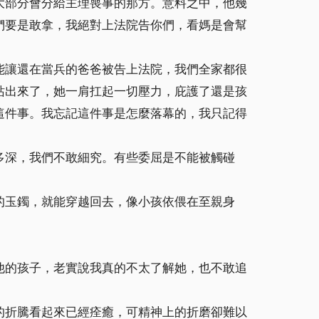
大部分會分給主理喪事的那方。意料之中，他幾
們要是敢拿，我絕對上法院告你們，看媽是會幫
能讓還在當兵的爸爸被告上法院，我們全家都很
站出來了，她一肩扛起一切壓力，庇護了還是孩
這件事。我忘記這件事是怎麼落幕的，我只記得
多深，我們不敢細究。有些委屈是不能被觸碰
的玉鐲，就能穿越回去，像小孩依偎在至親身
他的孩子，老實說我真的不太了解她，也不敢追
的折騰看起來已經痊癒，可精神上的折磨卻難以