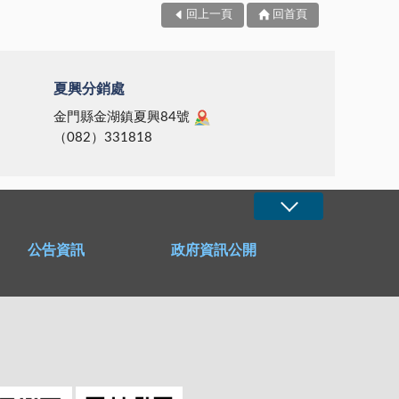
回上一頁
回首頁
夏興分銷處
金門縣金湖鎮夏興84號
（082）331818
公告資訊
政府資訊公開