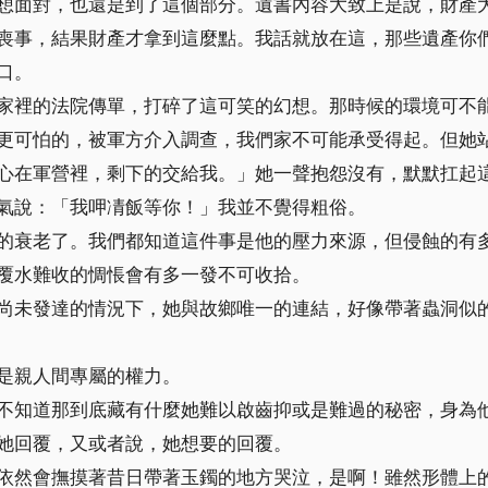
想面對，也還是到了這個部分。遺書內容大致上是說，財產
喪事，結果財產才拿到這麼點。我話就放在這，那些遺產你
口。
家裡的法院傳單，打碎了這可笑的幻想。那時候的環境可不
更可怕的，被軍方介入調查，我們家不可能承受得起。但她
心在軍營裡，剩下的交給我。」她一聲抱怨沒有，默默扛起
氣說：「我呷凊飯等你！」我並不覺得粗俗。
的衰老了。我們都知道這件事是他的壓力來源，但侵蝕的有
覆水難收的惆悵會有多一發不可收拾。
尚未發達的情況下，她與故鄉唯一的連結，好像帶著蟲洞似
是親人間專屬的權力。
不知道那到底藏有什麼她難以啟齒抑或是難過的秘密，身為
她回覆，又或者說，她想要的回覆。
依然會撫摸著昔日帶著玉鐲的地方哭泣，是啊！雖然形體上