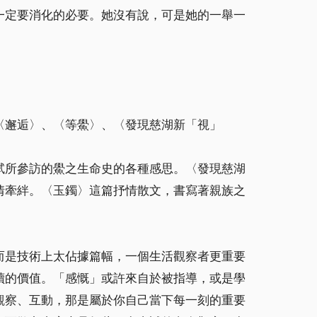
一定要消化的必要。她沒有說，可是她的一舉一
〈邂逅〉、〈等鱟〉、〈發現慈湖新「視」
試所參訪的鱟之生命史的各種感思。〈發現慈湖
情牽絆。〈玉鐲〉這篇抒情散文，書寫著親族之
而是技術上太佔據篇幅，一個生活觀察者更重要
讀的價值。「感慨」或許來自於被指導，或是學
觀察、互動，那是屬於你自己當下每一刻的重要