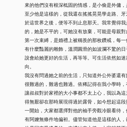
來的他們沒有根深柢固的情感，是小偷是外傭，
至少他是這樣的，從我還在搖搖晃晃學走路、牙
於這世界之後，便等不到止息那天。我常覺得我
的，她是不平的，可她沒有放棄，可能是母親對
第一次束縛，是婚禮上被稱羨的那枚鑽戒，每一
有什麼豔麗的雕飾，溫潤圓滑的如波瀾不驚的日
說會給她更好的生活，再等等。可生活依然如迷
向。
我沒有問過她之前的生活，只知道外公外婆還有
很難過的，難過也難過。依稀記得在我小學時，
讓叔叔對於家裡的大小事都不太上心，我以為這
得無厭卻在那時展現得過於露骨，如今想起這段
一開始，大家都選擇對他的袖手旁觀冷眼看待，
有阿嬤無條件地偏袒。儘管知道他是這樣的人，