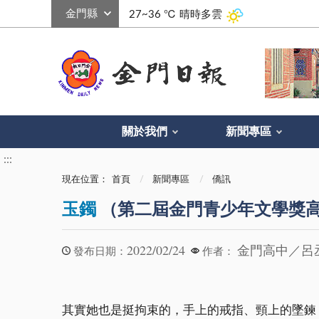
:::
27~36 ℃
晴時多雲
關於我們
新聞專區
:::
現在位置：
首頁
新聞專區
僑訊
玉鐲
（第二屆金門青少年文學獎高
2022/02/24
金門高中／呂
發布日期：
作者：
其實她也是挺拘束的，手上的戒指、頸上的墜鍊