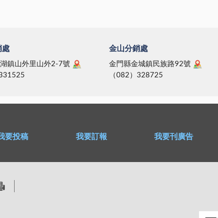
銷處
金山分銷處
湖鎮山外里山外2-7號
金門縣金城鎮民族路92號
331525
（082）328725
我要投稿
我要訂報
我要刊廣告