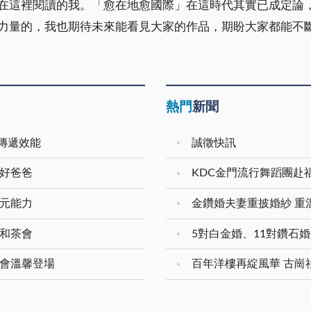
在這裡閱讀的我。「愈在地愈國際」在這時代其實已成定論
力量的，我也期待未來能看見大家的作品，期盼大家都能不斷
熱門
新聞
傳遞效能
誠徵快訊
新好爸爸
KDC金門流行舞蹈團赴
多元能力
展和茶會
樂會溫馨登場
百年洋樓再綻風華 古崗