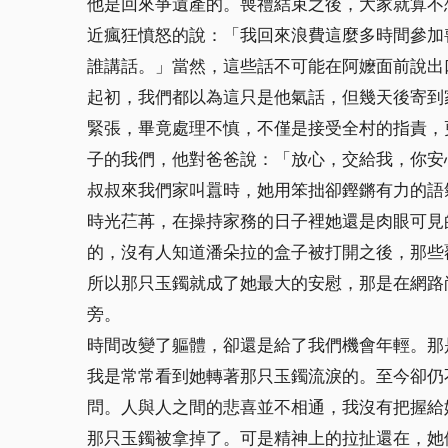
他是回來爭遺產的。喪禮結束之後，大家就算不
近瘋狂憤怒的說：「我回來浪費這麼多時間參加
誰講話。」當然，這些話不可能在阿嬤面前說出
起初，我們都以為這只是他氣話，但幾天後寄到
緊張，畢竟處理不慎，不僅是接受全村的指責，
子的我們，他對爸爸說：「放心，交給我，你安
叔叔來我們家叫囂時，她用笨拙卻鏗鏘有力的語
時光芢苒，在操持家務的日子裡她還是肉眼可見
的，沒有人知道潘朵拉的盒子被打開之後，那些
所以那只玉鐲就成了她最大的安慰，那是在網路
旁。
時間改變了軀體，卻還是給了我們機會年輕。那
我是常常看到她轉著那只玉鐲流淚的。至今卻仍
問。人與人之間的悲喜並不相通，我沒有把握給
那只玉鐲被拿掉了。可是精神上的拉扯還在，她