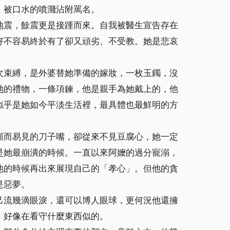
，被口水的噴濺沾附罵名。
地震，餘震更是接踵而來。自我被醫生宣告存在
好不容易終於有了卻又頑劣、不受教。她是悲哀
次束縛，是外婆替她準備的嫁妝，一枚玉鐲，沒
她的禮物，一條項鍊，他是親手為她戴上的，他
似乎是她如今平淡生活裡，最具體也最鮮明的方
顯而易見的刀子嘴，卻從來不見豆腐心，她一定
是她最崩潰的時候。一直以來阿嬤的過分寵溺，
他的時候再出來展現自己的「孝心」。但他的貪
是惡夢。
己流幾滴眼淚，還可以博人眼球，更何況他還擁
，好像在看守什麼東西似的。