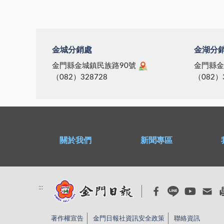
金城分銷處
金湖分
金門縣金城鎮民族路90號
金門縣金
（082）328728
（082）
關於我們
新聞專區
:::
著作權宣告
金門日報社資訊安全政策
聯絡資訊