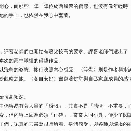
開心，而那些一陣一陣位於西風帶的傷感，也沒有像年輕時
她的手上，也依然在我心中套著。
，評審老師們也開始有著比較高的要求。評審老師們選出了
本次的高中職組的得獎作品。
以飛鳥的姿態、旅行映照內心感受。〈等鱟〉則是作者與水
妙觀察之旅。〈各自安好〉書寫著佛堂與自己家庭成員的感
始拉高拓深。
中仍容易有著大量的「感慨」，其實不是「感慨」不重要，
索，但內容上因為必須「正確」，常常大同小異，便少了閱
子們，認真的去書寫眼睛所看、身體感受，與各種與環境的