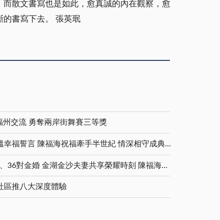
，而散文書寫也是如此，愈真誠的內在觀察，愈
的書寫下去。 張英珉
福州交流 勇奪兩岸街舞賽三等獎
金鑽婚夫妻重披婚紗 重溫幸福誓言 陳福海祝福牽手半世紀 情深相守成典範
5對白金婚、11對鑽石婚、36對金婚 金湖金沙夫妻共享榮耀時刻 陳福海表揚金鑽婚夫妻 向半世紀相守家庭典範致敬
社區推八大深度體驗