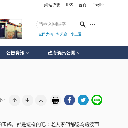
網站導覽
RSS
首頁
English
金門大橋
擎天廳
小三通
公告資訊
政府資訊公開
大
小
中
小：
的玉鐲。都是這樣的吧！老人家們都認為遠渡而