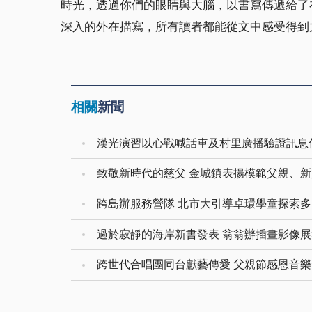
時光，透過你們的眼睛與大腦，以書寫傳遞給了
深入的外在描寫，所有讀者都能從文中感受得到
相關
新聞
漢光演習以心戰喊話車及村里廣播驗證訊息
致敬新時代的慈父 金城鎮表揚模範父親、
跨島辦服務營隊 北市大引導卓環學童探索
過於寂靜的海岸新書發表 翁翁辦插畫影像
跨世代合唱團同台獻藝傳愛 父親節感恩音