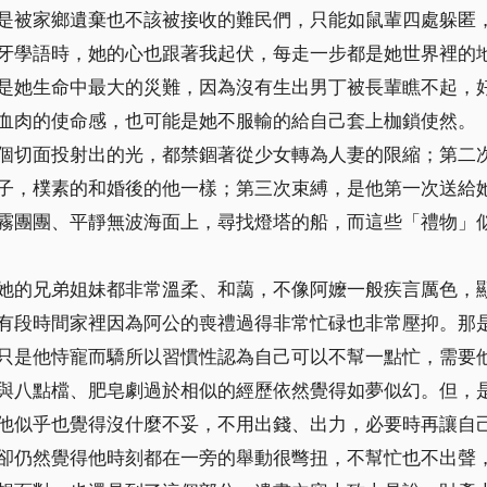
是被家鄉遺棄也不該被接收的難民們，只能如鼠輩四處躲匿
牙學語時，她的心也跟著我起伏，每走一步都是她世界裡的
是她生命中最大的災難，因為沒有生出男丁被長輩瞧不起，
血肉的使命感，也可能是她不服輸的給自己套上枷鎖使然。
個切面投射出的光，都禁錮著從少女轉為人妻的限縮；第二
子，樸素的和婚後的他一樣；第三次束縛，是他第一次送給
霧團團、平靜無波海面上，尋找燈塔的船，而這些「禮物」
她的兄弟姐妹都非常溫柔、和藹，不像阿嬤一般疾言厲色，
有段時間家裡因為阿公的喪禮過得非常忙碌也非常壓抑。那
只是他恃寵而驕所以習慣性認為自己可以不幫一點忙，需要
與八點檔、肥皂劇過於相似的經歷依然覺得如夢似幻。但，
他似乎也覺得沒什麼不妥，不用出錢、出力，必要時再讓自
卻仍然覺得他時刻都在一旁的舉動很彆扭，不幫忙也不出聲