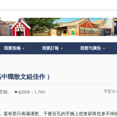
我要投稿
我要訂報
我要刊廣告
中職散文組佳作 ）
丞翰。
1,560
字型大
點閱率：
，還有那只佈滿溝壑、千瘡百孔的手腕上想拿卻再也拿不掉