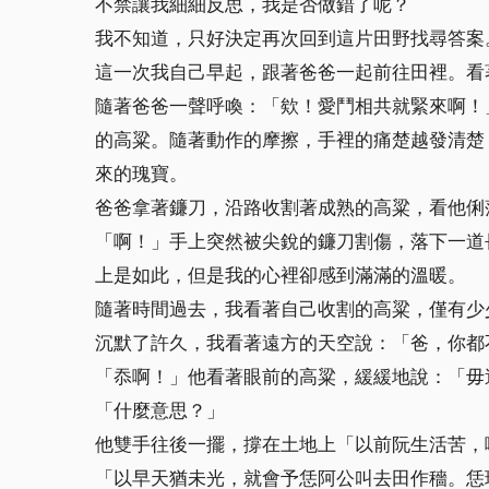
不禁讓我細細反思，我是否做錯了呢？
我不知道，只好決定再次回到這片田野找尋答案
這一次我自己早起，跟著爸爸一起前往田裡。看
隨著爸爸一聲呼喚：「欸！愛鬥相共就緊來啊！
的高粱。隨著動作的摩擦，手裡的痛楚越發清楚
來的瑰寶。
爸爸拿著鐮刀，沿路收割著成熟的高粱，看他俐
「啊！」手上突然被尖銳的鐮刀割傷，落下一道
上是如此，但是我的心裡卻感到滿滿的溫暖。
隨著時間過去，我看著自己收割的高粱，僅有少
沉默了許久，我看著遠方的天空說：「爸，你都
「忝啊！」他看著眼前的高粱，緩緩地說：「毋
「什麼意思？」
他雙手往後一擺，撐在土地上「以前阮生活苦，
「以早天猶未光，就會予恁阿公叫去田作穡。恁