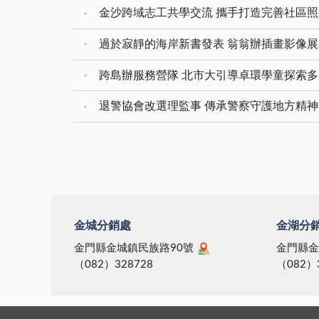
金沙跨域志工共學交流 攜手打造完善社區
過於寂靜的海岸新書發表 翁翁辦插畫影像
跨島辦服務營隊 北市大引導卓環學童探索
退警協會改選理監事 傳承警察守護地方精神
金城分銷處
金湖分
金門縣金城鎮民族路90號
金門縣金
（082）328728
（082）