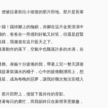
，便被拉著前往小坡後的那片田地。那片是長輩
一踢！踢掉腳上的枷鎖，赤腳在這片金黃浪濤中
溜的，爸爸在一旁感到好氣又好笑，但還是趕緊
這樣，我遨遊在這片藍天之下。
隨著動作的落下，空氣中也飄落許多的水滴，在
農務。身軀十分疲倦的我，帶著上完一整天課後
我提著裝滿水的桶子，心中的疲倦翻湧而上，想
蔓延，成為每晚的惡夢，讓我好幾次無法安穩入
。那片田野上，僅留下孤伶伶的背影。
持著每日的農忙，而我卻終日在家裡享受樂趣，