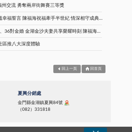
福州交流 勇奪兩岸街舞賽三等獎
金鑽婚夫妻重披婚紗 重溫幸福誓言 陳福海祝福牽手半世紀 情深相守成典範
5對白金婚、11對鑽石婚、36對金婚 金湖金沙夫妻共享榮耀時刻 陳福海表揚金鑽婚夫妻 向半世紀相守家庭典範致敬
社區推八大深度體驗
回上一頁
回首頁
夏興分銷處
金門縣金湖鎮夏興84號
（082）331818