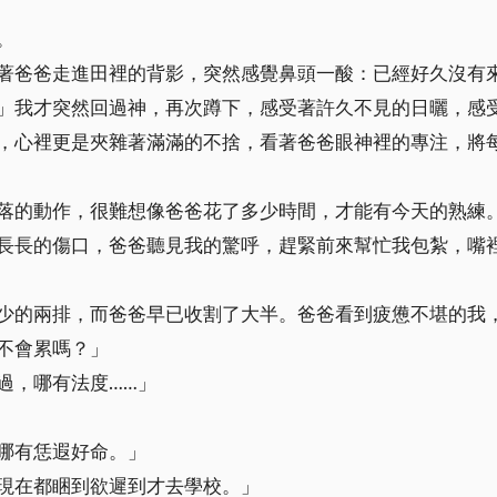
。
著爸爸走進田裡的背影，突然感覺鼻頭一酸：已經好久沒有
」我才突然回過神，再次蹲下，感受著許久不見的日曬，感
，心裡更是夾雜著滿滿的不捨，看著爸爸眼神裡的專注，將
落的動作，很難想像爸爸花了多少時間，才能有今天的熟練
長長的傷口，爸爸聽見我的驚呼，趕緊前來幫忙我包紮，嘴
少的兩排，而爸爸早已收割了大半。爸爸看到疲憊不堪的我
不會累嗎？」
過，哪有法度……」
哪有恁遐好命。」
現在都睏到欲遲到才去學校。」