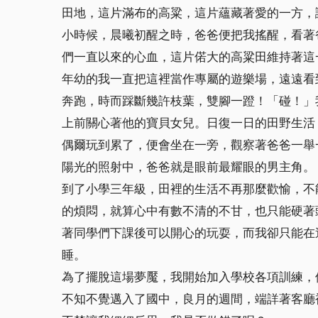
田地，這片滿布的高粱，這片蘊藏著愛的一方，
小時候，晨曦初醒之時，爸爸便把我搖醒，看著
們一直以來的心血，這片偌大的高粱田維持著這
年幼的我一直把這裡當作專屬的遊樂場，遠遠看
奔跑，時而踩斷幾許枝葉，雙腳一蹬！「碰！」
上前關心著他的寶貝女兒。日復一日的田野生活
偶爾玩到累了，便會坐在一旁，觀察著爸爸一舉
陽光的照射中，爸爸就是眼前最耀眼的男主角。
到了小學三年級，田裡的生活不再那麼歡愉，不
的煩悶，就算心中有數不清的不甘，也只能硬著
著同學們下課後可以開心的玩耍，而我卻只能在
睡。
為了擺脫這場夢魘，我開始加入學校各項訓練，
不知不覺邁入了國中，良月的週間，端詳著客廳