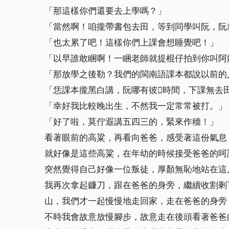
「那這樣你們還要去上學嗎？」
「當然啊！咱攏帶書包去田，等到同學叫阮，阮
「也太累了吧！這樣你們上課會想睡覺吧！」
「以早誰敢睏啊！一睏老師就提棍仔拍到你叫阿
「那放學之後勒？我們的閩南語課本都說以前的
「恁課本攏黑白講，阮哪有彼時間，下課無去
「幸好我比較晚出生，不然我一定常常被打。」
「好了啦，莫佇遐講五四三的，緊來作穡！」
看著眼前的高粱，再看向爸爸，感受著這份氣息
就好像是這些高粱，在年幼的時候接受爸爸的呵
突然覺得自己好像一位叛徒，厚顏無恥地站在這
我再次拿起鐮刀，跟在爸爸的身旁，繼續收割剩
山，我們才一起慢慢地走回家，走在爸爸的身旁
不時我會故意放慢腳步，故意走在後頭看著爸爸