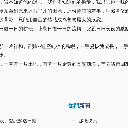
，我不知道他的過去，我也不知道他的擔憂，我只知道一味
慢意識到原來這片平凡的田地，這份苦悶的差事，埋藏著父
的背影，只能用自己的體貼成為爸爸最大的欣慰。
日復一日的耕耘，小島日復一日的流轉；父親日日夜夜的默
那一片祥和。烈嶼--這座純樸的島嶼，一手提拔我成長，一
途。
，一直有一片土地，有著一片金黃的高粱穗海，等著我們回
熱門
新聞
領表、登記起迄日期
誠徵快訊