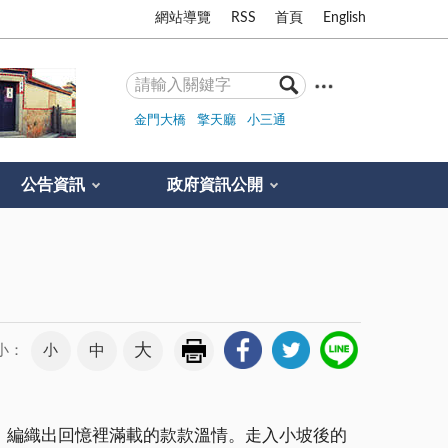
網站導覽
RSS
首頁
English
金門大橋
擎天廳
小三通
公告資訊
政府資訊公開
大
小
中
小：
，編織出回憶裡滿載的款款溫情。走入小坡後的