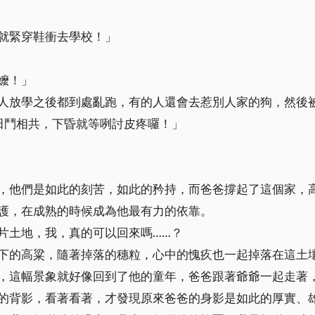
就緊穿鞋衝去學校！」
嬤！」
人放學之後都到處亂跑，有的人還會去惹別人家的狗，然後
田鬥相共，下昏就等咧討皮疼囉！」
，他們是如此的刻苦，如此的矜持，而爸爸撐起了這個家，
護，在成熟的時候成為他最有力的依靠。
片土地，我，真的可以回來嗎……？
下的高粱，隨著掉落的穗粒，心中的愧疚也一起掉落在這土
，這幅景象就好像回到了他的童年，爸爸跟著爺爺一起走著
的背影，看著看著，才發現原來爸爸的身影是如此的厚實、