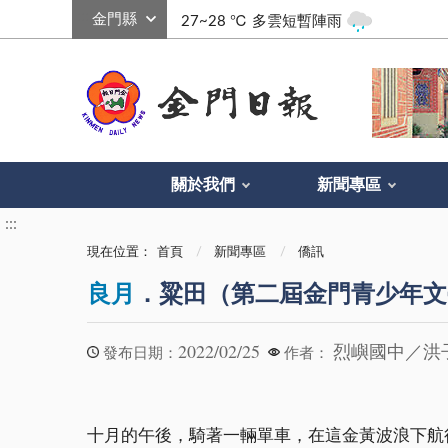
:::
27~28 ℃
多雲短暫陣雨
關於我們
新聞專區
:::
現在位置：
首頁
新聞專區
僑訊
良月
．粱田（第二屆金門青少年文
2022/02/25
烈嶼國中／洪
發布日期：
作者：
十月的午後，騎著一輛單車，在這金黃波浪下航