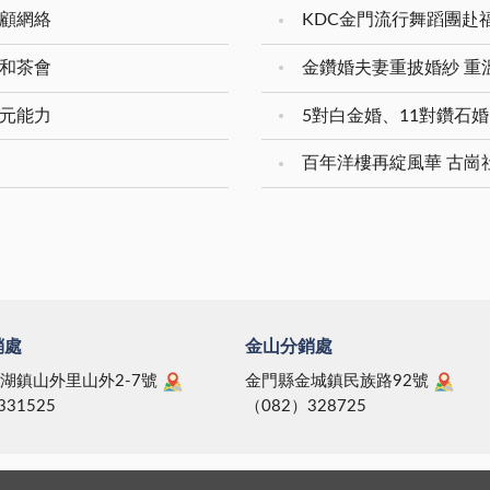
照顧網絡
KDC金門流行舞蹈團赴
展和茶會
多元能力
百年洋樓再綻風華 古崗
銷處
金山分銷處
湖鎮山外里山外2-7號
金門縣金城鎮民族路92號
331525
（082）328725