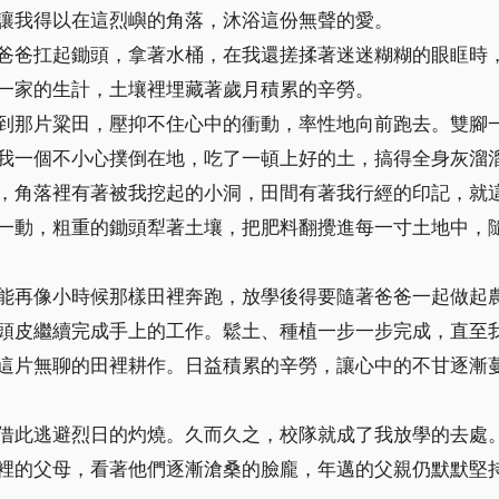
讓我得以在這烈嶼的角落，沐浴這份無聲的愛。
爸爸扛起鋤頭，拿著水桶，在我還搓揉著迷迷糊糊的眼眶時
一家的生計，土壤裡埋藏著歲月積累的辛勞。
到那片粱田，壓抑不住心中的衝動，率性地向前跑去。雙腳
我一個不小心撲倒在地，吃了一頓上好的土，搞得全身灰溜
，角落裡有著被我挖起的小洞，田間有著我行經的印記，就
一動，粗重的鋤頭犁著土壤，把肥料翻攪進每一寸土地中，
能再像小時候那樣田裡奔跑，放學後得要隨著爸爸一起做起
頭皮繼續完成手上的工作。鬆土、種植一步一步完成，直至
這片無聊的田裡耕作。日益積累的辛勞，讓心中的不甘逐漸
借此逃避烈日的灼燒。久而久之，校隊就成了我放學的去處
裡的父母，看著他們逐漸滄桑的臉龐，年邁的父親仍默默堅