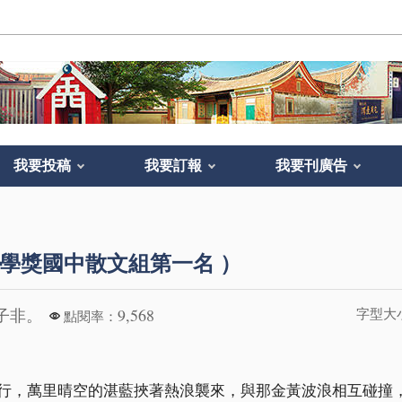
我要投稿
我要訂報
我要刊廣告
學獎國中散文組第一名 ）
子非。
9,568
字型大
點閱率：
行，萬里晴空的湛藍挾著熱浪襲來，與那金黃波浪相互碰撞