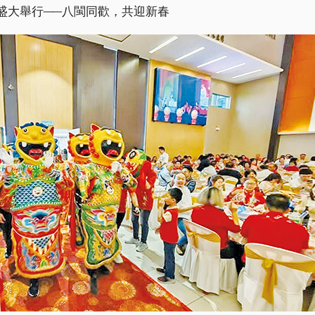
盛大舉行──八閩同歡，共迎新春