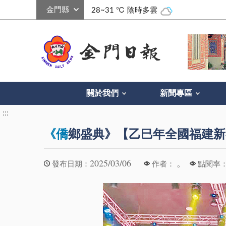
:::
28~31 ℃
陰時多雲
關於我們
新聞專區
:::
《僑
鄉盛典》【乙巳年全國福建新
2025/03/06
。
發布日期：
作者：
點閱率