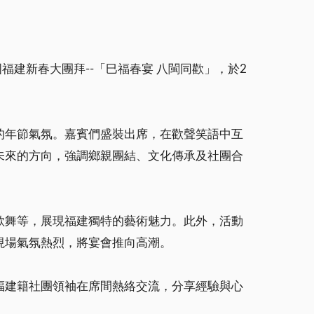
建新春大團拜--「巳福春宴 八閩同歡」，於2
的年節氣氛。嘉賓們盛裝出席，在歡聲笑語中互
未來的方向，強調鄉親團結、文化傳承及社團合
歌舞等，展現福建獨特的藝術魅力。此外，活動
現場氣氛熱烈，將宴會推向高潮。
福建籍社團領袖在席間熱絡交流，分享經驗與心