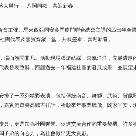
盛大舉行──八閩同歡，共迎新春
合會主催、馬來西亞同安金門廈門聯合總會主導的乙巳年全國福
、社團代表及嘉賓齊聚一堂，共襄盛舉，喜迎新春。
，場面熱鬧非凡。活動現場張燈結綵，喜氣洋洋，充滿濃厚
代表發表致辭，回顧過去一年福建社團的發展成果，並展望
安排了一系列精彩表演，包括傳統南音、舞獅、武術、賀歲
，嘉賓們齊聲高喊吉祥話，祈願來年事業騰飛、闔家平安，
慶典，更是加強社團聯繫、促進交流合作的重要契機。許多
閩子弟的向心力，為社會做出更大貢獻。