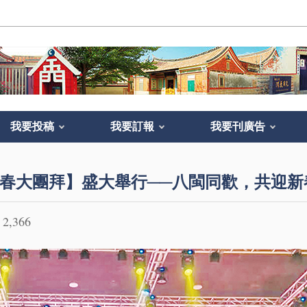
我要投稿
我要訂報
我要刊廣告
春大團拜】盛大舉行──八閩同歡，共迎新
2,366
：