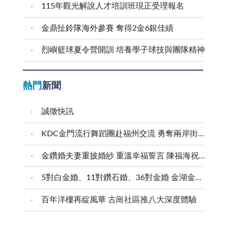
115年觀光解說人才培訓班現正受理報名
金鼎扯鈴隊海外參賽 奪得2金6銀佳績
烈嶼籃球夏令營開訓 培養學子球技與團隊精神
熱門
新聞
誠徵快訊
KDC金門流行舞蹈團赴福州交流 勇奪兩岸街舞賽三等獎
金鑽婚夫妻重披婚紗 重溫幸福誓言 陳福海祝福牽手半世紀 情深相守成典範
5對白金婚、11對鑽石婚、36對金婚 金湖金沙夫妻共享榮耀時刻 陳福海表揚金鑽婚夫妻 向半世紀相守家庭典範致敬
百年洋樓再綻風華 古崗社區推八大深度體驗