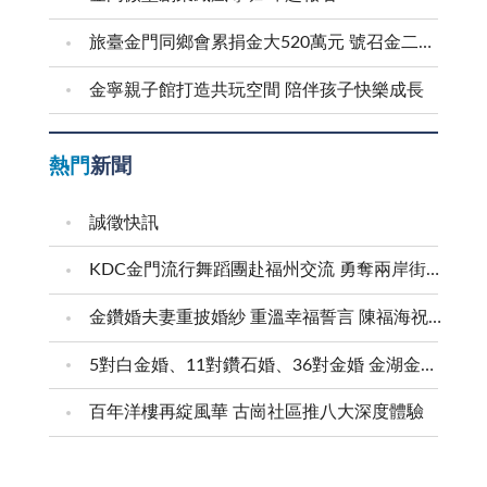
旅臺金門同鄉會累捐金大520萬元 號召金二代金三代返鄉求學
金寧親子館打造共玩空間 陪伴孩子快樂成長
熱門
新聞
誠徵快訊
KDC金門流行舞蹈團赴福州交流 勇奪兩岸街舞賽三等獎
金鑽婚夫妻重披婚紗 重溫幸福誓言 陳福海祝福牽手半世紀 情深相守成典範
5對白金婚、11對鑽石婚、36對金婚 金湖金沙夫妻共享榮耀時刻 陳福海表揚金鑽婚夫妻 向半世紀相守家庭典範致敬
百年洋樓再綻風華 古崗社區推八大深度體驗