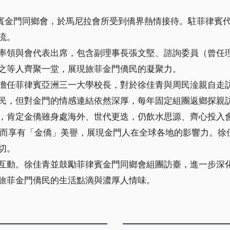
律賓金門同鄉會，於馬尼拉會所受到僑界熱情接待。駐菲律賓
流。
率領與會代表出席，包含副理事長張文堅、諮詢委員（曾任
之等人齊聚一堂，展現旅菲金門僑民的凝聚力。
擔任菲律賓亞洲三一大學校長，對於徐佳青與周民淦親自走訪
民，但對金門的情感連結依然深厚，每年固定組團返鄉探親
，肯定金僑雖身處海外、世代更迭，仍飲水思源、齊心投入
因而享有「金僑」美譽，展現金門人在全球各地的影響力。徐
切。
互動。徐佳青並鼓勵菲律賓金門同鄉會組團訪臺，進一步深
旅菲金門僑民的生活點滴與濃厚人情味。