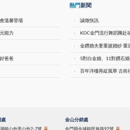
熱門
新聞
樂會溫馨登場
誠徵快訊
多元能力
KDC金門流行舞蹈團赴
新好爸爸
百年洋樓再綻風華 古崗
銷處
金山分銷處
湖鎮山外里山外2-7號
金門縣金城鎮民族路92號