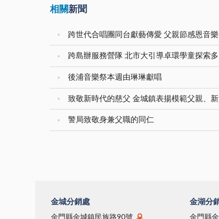
相關
新聞
跨世代合唱團同台獻藝傳愛 父親節感恩音
跨島辦服務營隊 北市大引導卓環學童探索
後浦音樂祭本週由琳琳獻唱
致敬新時代的慈父 金城鎮表揚模範父親、
警局致敬身兼父職的同仁
金城分銷處
金湖分
金門縣金城鎮民族路90號
金門縣金