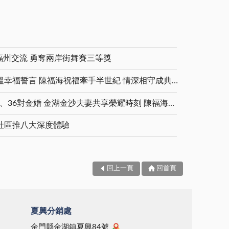
福州交流 勇奪兩岸街舞賽三等獎
金鑽婚夫妻重披婚紗 重溫幸福誓言 陳福海祝福牽手半世紀 情深相守成典範
5對白金婚、11對鑽石婚、36對金婚 金湖金沙夫妻共享榮耀時刻 陳福海表揚金鑽婚夫妻 向半世紀相守家庭典範致敬
社區推八大深度體驗
回上一頁
回首頁
夏興分銷處
金門縣金湖鎮夏興84號