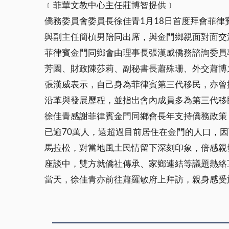
﹝菲華文教中心主任莊博智提供﹞
僑務委員會委員長徐佳青1月18日首度拜會菲
與副主任簡槙男陪同出席，與金門鄉親面對面交
菲律賓金門同鄉會由理事長張漢威僑務諮詢委員
芳園、財政陳莎莉、副秘書長蕭殊珊、外交蕭博
張漢威表示，自己身為菲律賓第三代移民，亦曾
沿革與發展歷程，並指出會內成員多為第三代移
徐佳青感謝菲律賓金門同鄉會長年支持僑務政策
已逾70萬人，遠超過目前居住在金門的人口，
馬拉松，對當地風土民情留下深刻印象，倍感親
座談中，雙方就僑社傳承、家鄉連結等議題熱絡
當天，徐佳青亦前往蕭羅敏府上拜訪，親身感受