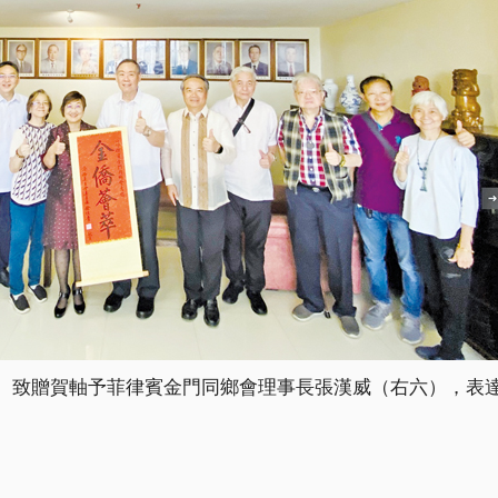
）致贈賀軸予菲律賓金門同鄉會理事長張漢威（右六），表