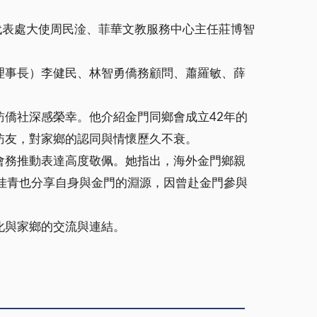
代表處大使周民淦、菲華文教服務中心主任莊博智
理事長）李健民、林智勇僑務顧問、蕭羅敏、薛
僑社深感榮幸。他介紹金門同鄉會成立42年的
訪友，對家鄉的認同與情懷歷久不衰。
會務推動表達高度敬佩。她指出，海外金門鄉親
佳青也分享自身與金門的淵源，因曾赴金門參與
化與家鄉的交流與連結。