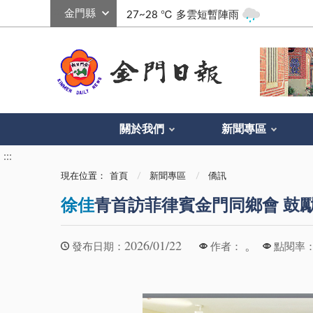
:::
27~28 ℃
多雲短暫陣雨
關於我們
新聞專區
:::
現在位置：
首頁
新聞專區
僑訊
徐佳
青首訪菲律賓金門同鄉會 鼓
2026/01/22
。
發布日期：
作者：
點閱率