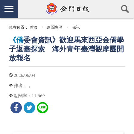
現在位置：
首頁
新聞專區
僑訊
《僑
委會資訊》歡迎馬來西亞金僑學
子返臺探索 海外青年臺灣觀摩團開
放報名
2026/06/04
。
作者：
11,669
點閱率：