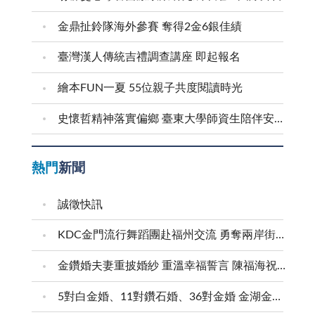
金鼎扯鈴隊海外參賽 奪得2金6銀佳績
臺灣漢人傳統吉禮調查講座 即起報名
繪本FUN一夏 55位親子共度閱讀時光
史懷哲精神落實偏鄉 臺東大學師資生陪伴安瀾學子成長
熱門
新聞
誠徵快訊
KDC金門流行舞蹈團赴福州交流 勇奪兩岸街舞賽三等獎
金鑽婚夫妻重披婚紗 重溫幸福誓言 陳福海祝福牽手半世紀 情深相守成典範
5對白金婚、11對鑽石婚、36對金婚 金湖金沙夫妻共享榮耀時刻 陳福海表揚金鑽婚夫妻 向半世紀相守家庭典範致敬