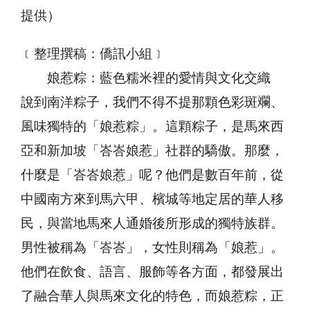
提供）
﹝整理撰稿：僑訊小組﹞
娘惹粽：藍色糯米裡的愛情與文化交織
說到南洋粽子，我們不得不提那顆色彩斑斕、
風味獨特的「娘惹粽」。這顆粽子，是馬來西
亞和新加坡「峇峇娘惹」社群的驕傲。那麼，
什麼是「峇峇娘惹」呢？他們是數百年前，從
中國南方來到馬六甲、檳城等地定居的華人移
民，與當地馬來人通婚後所形成的獨特族群。
男性被稱為「峇峇」，女性則稱為「娘惹」。
他們在飲食、語言、服飾等各方面，都發展出
了融合華人與馬來文化的特色，而娘惹粽，正