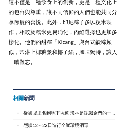
這不僅是一種飲食上的創新，更是一種文化上
的包容與尊重，讓不同信仰的人們也能共同分
享節慶的喜悅。此外，印尼粽子多以粳米製
作，相較於糯米更易消化，內餡選擇也更加多
樣化。他們的甜粽「Kicang」與台式鹼粽類
似，常淋上椰糖漿和椰子絲，風味獨特，讓人
一嚐難忘。
相關
新聞
從御賜里名到地下坑道 瓊林是認識金門的一扇窗
烈嶼12～22日進行全鄉環境消毒