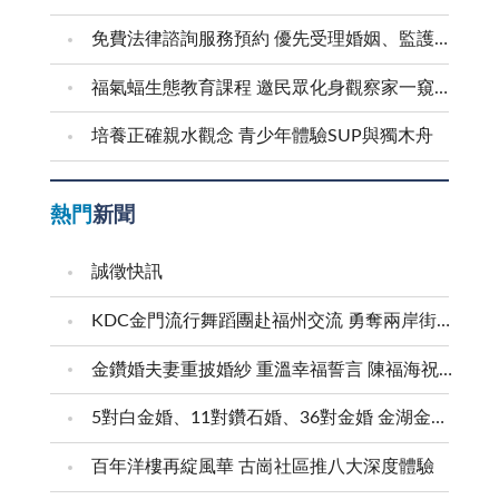
免費法律諮詢服務預約 優先受理婚姻、監護權、家暴等婦女議題
福氣蝠生態教育課程 邀民眾化身觀察家一窺蝙蝠秘密
培養正確親水觀念 青少年體驗SUP與獨木舟
熱門
新聞
誠徵快訊
KDC金門流行舞蹈團赴福州交流 勇奪兩岸街舞賽三等獎
金鑽婚夫妻重披婚紗 重溫幸福誓言 陳福海祝福牽手半世紀 情深相守成典範
5對白金婚、11對鑽石婚、36對金婚 金湖金沙夫妻共享榮耀時刻 陳福海表揚金鑽婚夫妻 向半世紀相守家庭典範致敬
百年洋樓再綻風華 古崗社區推八大深度體驗