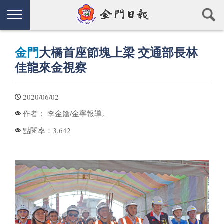
金門
大橋首座節塊上梁 交通部長林
佳龍來金視察
2020/06/02
李金鎗/金寧報導。
作者：
3,642
點閱率：