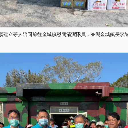
楊建立等人陪同前往金城鎮慰問清潔隊員，並與金城鎮長李