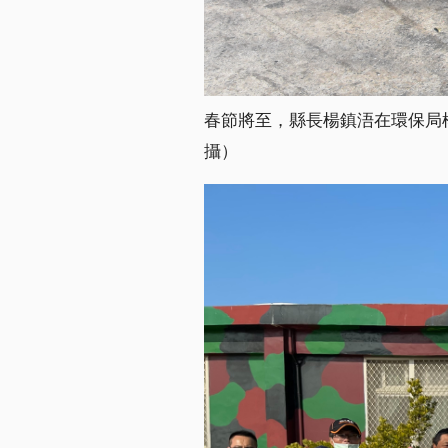
春節將至，縣長楊鎮浯在環保局
攝）