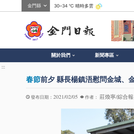
:::
30~34 ℃
晴時多雲
關於我們
新聞專區
:::
春節
前夕 縣長楊鎮浯慰問金城、
2021/02/05
莊煥寧/綜合
發布日期：
作者：