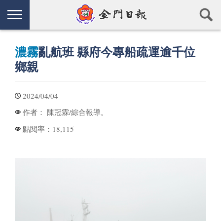
濃霧
亂航班 縣府今專船疏運逾千位
鄉親
2024/04/04
陳冠霖/綜合報導。
作者：
18,115
點閱率：