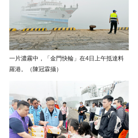
一片濃霧中，「金門快輪」在4日上午抵達料
羅港。（陳冠霖攝）