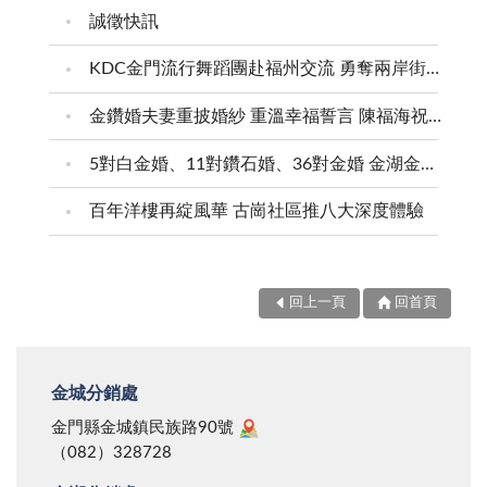
誠徵快訊
KDC金門流行舞蹈團赴福州交流 勇奪兩岸街舞賽三等獎
金鑽婚夫妻重披婚紗 重溫幸福誓言 陳福海祝福牽手半世紀 情深相守成典範
5對白金婚、11對鑽石婚、36對金婚 金湖金沙夫妻共享榮耀時刻 陳福海表揚金鑽婚夫妻 向半世紀相守家庭典範致敬
百年洋樓再綻風華 古崗社區推八大深度體驗
回上一頁
回首頁
金城分銷處
金門縣金城鎮民族路90號
（082）328728