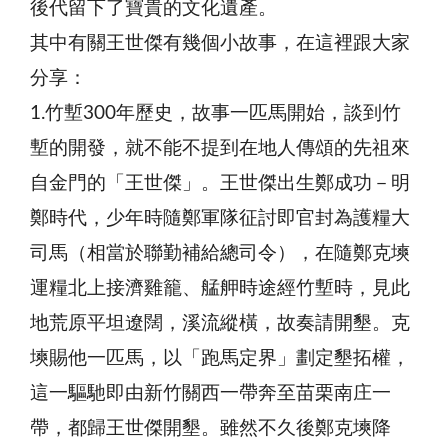
後代留下了寶貴的文化遺產。
其中有關王世傑有幾個小故事，在這裡跟大家
分享：
1.竹塹300年歷史，故事一匹馬開始，談到竹
塹的開發，就不能不提到在地人傳頌的先祖來
自金門的「王世傑」。王世傑出生鄭成功－明
鄭時代，少年時隨鄭軍隊征討即官封為護糧大
司馬（相當於聯勤補給總司令），在隨鄭克塽
運糧北上接濟雞籠、艋舺時途經竹塹時，見此
地荒原平坦遼闊，溪流縱橫，故奏請開墾。克
塽賜他一匹馬，以「跑馬定界」劃定墾拓權，
這一驅馳即由新竹關西一帶奔至苗栗南庄一
帶，都歸王世傑開墾。雖然不久後鄭克塽降