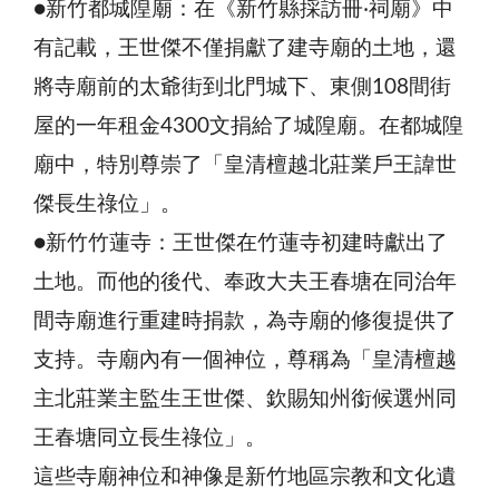
●新竹都城隍廟：在《新竹縣採訪冊‧祠廟》中
有記載，王世傑不僅捐獻了建寺廟的土地，還
將寺廟前的太爺街到北門城下、東側108間街
屋的一年租金4300文捐給了城隍廟。在都城隍
廟中，特別尊崇了「皇清檀越北莊業戶王諱世
傑長生祿位」。
●新竹竹蓮寺：王世傑在竹蓮寺初建時獻出了
土地。而他的後代、奉政大夫王春塘在同治年
間寺廟進行重建時捐款，為寺廟的修復提供了
支持。寺廟內有一個神位，尊稱為「皇清檀越
主北莊業主監生王世傑、欽賜知州銜候選州同
王春塘同立長生祿位」。
這些寺廟神位和神像是新竹地區宗教和文化遺