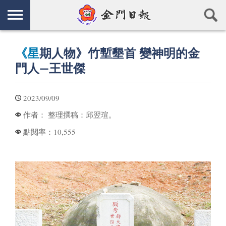
《星
期人物》竹塹墾首 變神明的金
門人—王世傑
2023/09/09
整理撰稿：邱翌瑄。
作者：
10,555
點閱率：