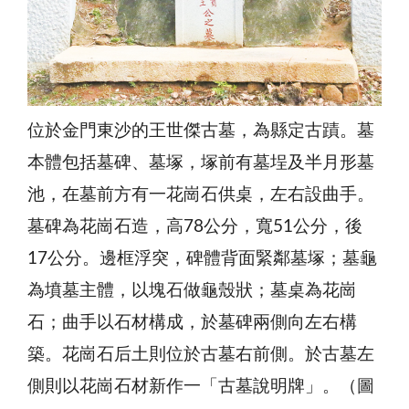
位於金門東沙的王世傑古墓，為縣定古蹟。墓
本體包括墓碑、墓塚，塚前有墓埕及半月形墓
池，在墓前方有一花崗石供桌，左右設曲手。
墓碑為花崗石造，高78公分，寬51公分，後
17公分。邊框浮突，碑體背面緊鄰墓塚；墓龜
為墳墓主體，以塊石做龜殼狀；墓桌為花崗
石；曲手以石材構成，於墓碑兩側向左右構
築。花崗石后土則位於古墓右前側。於古墓左
側則以花崗石材新作一「古墓說明牌」。（圖