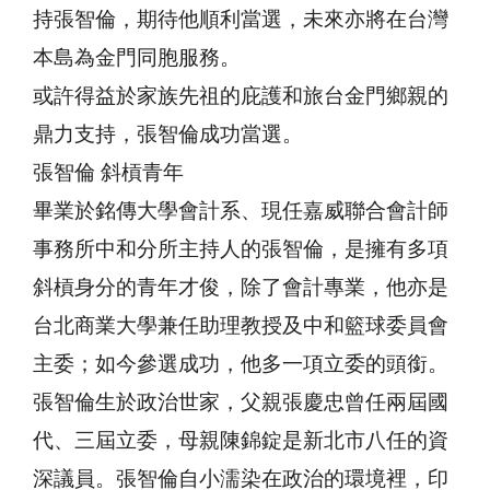
持張智倫，期待他順利當選，未來亦將在台灣
本島為金門同胞服務。
或許得益於家族先祖的庇護和旅台金門鄉親的
鼎力支持，張智倫成功當選。
張智倫 斜槓青年
畢業於銘傳大學會計系、現任嘉威聯合會計師
事務所中和分所主持人的張智倫，是擁有多項
斜槓身分的青年才俊，除了會計專業，他亦是
台北商業大學兼任助理教授及中和籃球委員會
主委；如今參選成功，他多一項立委的頭銜。
張智倫生於政治世家，父親張慶忠曾任兩屆國
代、三屆立委，母親陳錦錠是新北市八任的資
深議員。張智倫自小濡染在政治的環境裡，印