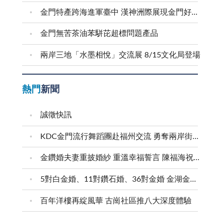
金門特產跨海進軍臺中 漢神洲際展現金門好滋味
金門無苦茶油苯駢芘超標問題產品
兩岸三地「水墨相悅」交流展 8/15文化局登場
熱門
新聞
誠徵快訊
KDC金門流行舞蹈團赴福州交流 勇奪兩岸街舞賽三等獎
金鑽婚夫妻重披婚紗 重溫幸福誓言 陳福海祝福牽手半世紀 情深相守成典範
5對白金婚、11對鑽石婚、36對金婚 金湖金沙夫妻共享榮耀時刻 陳福海表揚金鑽婚夫妻 向半世紀相守家庭典範致敬
百年洋樓再綻風華 古崗社區推八大深度體驗