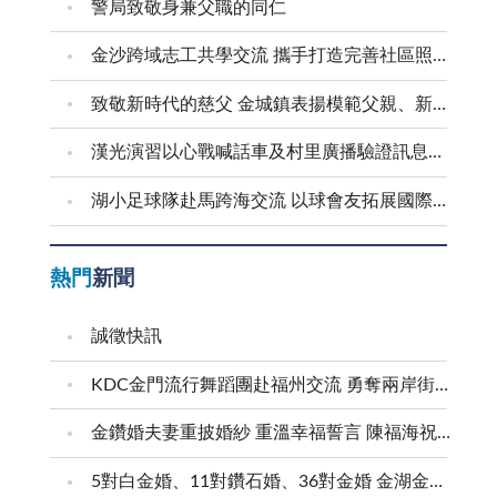
警局致敬身兼父職的同仁
金沙跨域志工共學交流 攜手打造完善社區照顧網絡
致敬新時代的慈父 金城鎮表揚模範父親、新好爸爸
漢光演習以心戰喊話車及村里廣播驗證訊息傳遞效能
湖小足球隊赴馬跨海交流 以球會友拓展國際視野
熱門
新聞
誠徵快訊
KDC金門流行舞蹈團赴福州交流 勇奪兩岸街舞賽三等獎
金鑽婚夫妻重披婚紗 重溫幸福誓言 陳福海祝福牽手半世紀 情深相守成典範
5對白金婚、11對鑽石婚、36對金婚 金湖金沙夫妻共享榮耀時刻 陳福海表揚金鑽婚夫妻 向半世紀相守家庭典範致敬