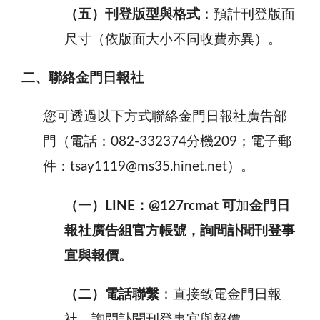
（五）刊登版型與格式
：預計刊登版面
尺寸（依版面大小不同收費亦異）。
二、聯絡金門日報社
您可透過以下方式聯絡金門日報社廣告部
門（電話：
082-332374
分機
209
；電子郵
件：
tsay1119@ms35.hinet.net
）。
（一）LINE：@127rcmat 可
加
金門日
報社廣告組官方帳號，詢問訃聞刊登事
宜與報價。
（二）電話聯繫
：直接致電金門日報
社，詢問訃聞刊登事宜與報價。