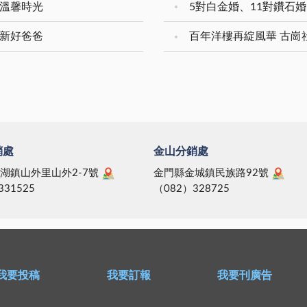
享溫馨時光
暨新好爸爸
百年洋樓再綻風華 古崗
銷處
金山分銷處
湖鎮山外里山外2-7號
金門縣金城鎮民族路92號
331525
（082）328725
我要投稿
我要訂報
我要刊廣告