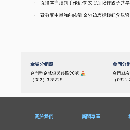
從繪本導讀到手作創作 文管所陪伴親子共
致敬家中最強的依靠 金沙鎮表揚模範父親
金城分銷處
金湖分
金門縣金城鎮民族路90號
金門縣金
（082）328728
（082）
關於我們
新聞專區