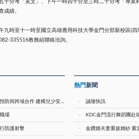
五十分考「英文」、下午一時四十分至三時二十分考「專業
查成績。
午九時至十一時至國立高雄應用科技大學金門分部新校區(四
2-335516教務組聯絡洽詢。
熱門
新聞
本縣兒少保護獲衛福部評核分組第一名 強化預防與跨域合作 建構兒少安全成長環境
誠徵快訊
善職場
KDC金門流行舞蹈團赴
進行防護射擊