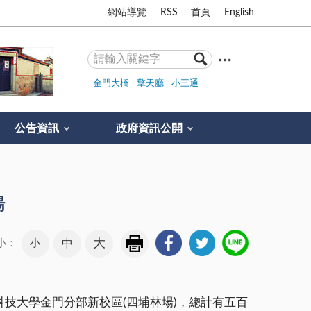
網站導覽
RSS
首頁
English
金門大橋
擎天廳
小三通
公告資訊
政府資訊公開
場
大
小
中
小：
技大學金門分部新校區(四埔林場)，總計有五百