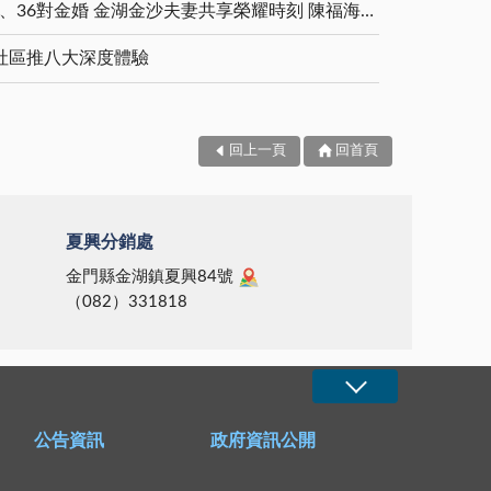
5對白金婚、11對鑽石婚、36對金婚 金湖金沙夫妻共享榮耀時刻 陳福海表揚金鑽婚夫妻 向半世紀相守家庭典範致敬
社區推八大深度體驗
回上一頁
回首頁
夏興分銷處
金門縣金湖鎮夏興84號
（082）331818
公告資訊
政府資訊公開