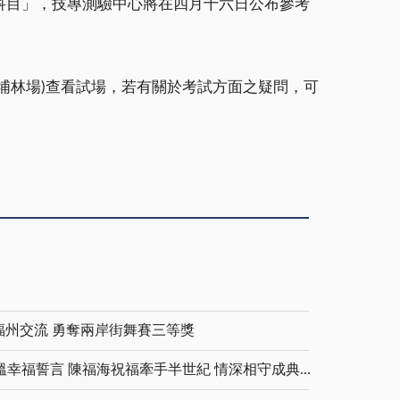
科目」，技專測驗中心將在四月十六日公布參考
埔林場)查看試場，若有關於考試方面之疑問，可
福州交流 勇奪兩岸街舞賽三等獎
金鑽婚夫妻重披婚紗 重溫幸福誓言 陳福海祝福牽手半世紀 情深相守成典範