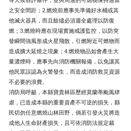
等天候容許條件，並與周邊的可燃物保持適當
之安全間距；2.燃燒前應事先準備好水桶或其
他滅火器具，而且餘燼必須週全處理以防復
燃；3.燃燒時應在現場實施戒護監控，以防突
發瞬間強風形成火星飛散，引燃附近可燃物而
造成擴大延燒之現象；4.燃燒物品如會產生大
量濃煙時，應事先向消防機關報備，以免讓其
他民眾誤認為火警發生，而造成消防救災資源
不必要的浪費。
消防局呼籲，本縣寶貴林區歷經莫蘭蒂颱風肆
虐，已造成本縣的重要資產不可逆的損失，縣
民切勿任意燃燒山林田野，倘若引發火災將造
成他人生命財產損失，且可依消防法規定裁