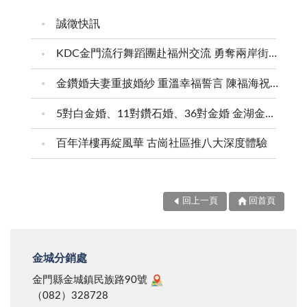
誠徵快訊
KDC金門流行舞蹈團赴福州交流 勇奪兩岸街舞賽三等獎
金鑽婚夫妻重披婚紗 重溫幸福誓言 陳福海祝福牽手半世紀 情深相守成典範
5對白金婚、11對鑽石婚、36對金婚 金湖金沙夫妻共享榮耀時刻 陳福海表揚金鑽婚夫妻 向半世紀相守家庭典範致敬
百年洋樓再綻風華 古崗社區推八大深度體驗
回上一頁
回首頁
金城分銷處
金門縣金城鎮民族路90號
（082）328728