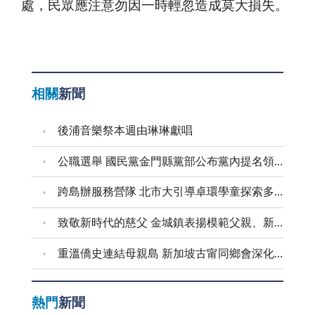
處，民眾應注意勿因一時輕忽造成莫大損失。
相關
新聞
後浦音樂祭本週由琳琳獻唱
公職選舉 國民黨金門縣黨部公布黨內提名領表、登記起迄日期
跨島辦服務營隊 北市大引導卓環學童探索多元能力
致敬新時代的慈父 金城鎮表揚模範父親、新好爸爸
重溫僑史連結母親島 新加坡古甯同鄉會深化金門交流
熱門
新聞