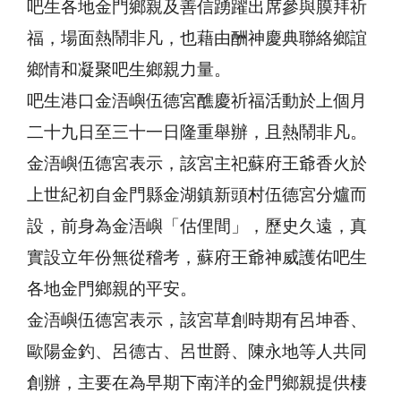
吧生各地金門鄉親及善信踴躍出席參與膜拜祈
福，場面熱鬧非凡，也藉由酬神慶典聯絡鄉誼
鄉情和凝聚吧生鄉親力量。
吧生港口金浯嶼伍德宮醮慶祈福活動於上個月
二十九日至三十一日隆重舉辦，且熱鬧非凡。
金浯嶼伍德宮表示，該宮主祀蘇府王爺香火於
上世紀初自金門縣金湖鎮新頭村伍德宮分爐而
設，前身為金浯嶼「估俚間」，歷史久遠，真
實設立年份無從稽考，蘇府王爺神威護佑吧生
各地金門鄉親的平安。
金浯嶼伍德宮表示，該宮草創時期有呂坤香、
歐陽金釣、呂德古、呂世爵、陳永地等人共同
創辦，主要在為早期下南洋的金門鄉親提供棲