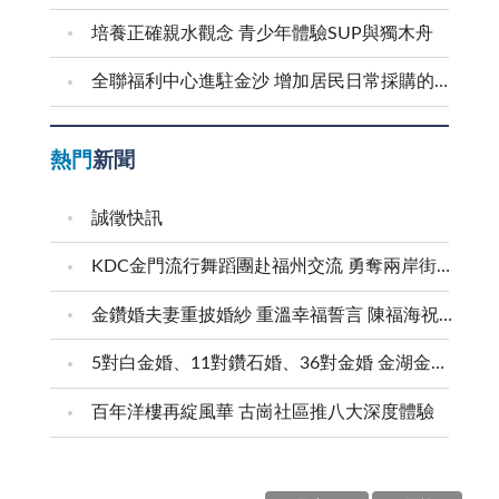
培養正確親水觀念 青少年體驗SUP與獨木舟
全聯福利中心進駐金沙 增加居民日常採購的便利性
熱門
新聞
誠徵快訊
KDC金門流行舞蹈團赴福州交流 勇奪兩岸街舞賽三等獎
金鑽婚夫妻重披婚紗 重溫幸福誓言 陳福海祝福牽手半世紀 情深相守成典範
5對白金婚、11對鑽石婚、36對金婚 金湖金沙夫妻共享榮耀時刻 陳福海表揚金鑽婚夫妻 向半世紀相守家庭典範致敬
百年洋樓再綻風華 古崗社區推八大深度體驗