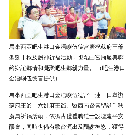
馬來西亞吧生港口金浯嶼伍德宮慶祝蘇府王爺
聖誕千秋及酬神祈福活動，也藉由宮廟慶典聯
絡鄉誼鄉情和凝聚吧生鄉親力量。 （吧生港口
金浯嶼伍德宮提供）
馬來西亞吧生港口金浯嶼伍德宮一連三日舉辦
蘇府王爺、六姓府王爺、暨西南督靈聖誕千秋
慶典祈福活動，依循古禮禮聘道士設壇建平安
醮會，同時也備有歌台演出及酬謝神恩，獲得