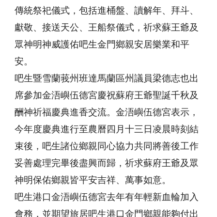
傳統祭祀儀式，包括進桶盤、讀解年、拜斗、
獻敬、接送天公、王船祭儀式，祈求蘇王爺及
眾神明神威護佑吧生金門鄉親安居樂業和平
安。
吧生暨雪蘭莪州班達馬蘭區州議員梁德志也出
席參加金浯嶼伍德宮慶祝蘇府王爺聖誕千秋及
酬神祈福慶典進香交流。金浯嶼伍德宮表示，
今年度慶典進行至農曆四月十三日凌晨時刻結
束後，吧生諸位鄉親同心協力共同將善後工作
妥善處理完畢後盡興而歸，祈求蘇府王爺及眾
神明保佑鄉親皆平安吉祥、萬事如意。
吧生港口金浯嶼伍德宮去年有年輕新血輪加入
會務，並期望旅居吧生港口金門鄉親能夠付出