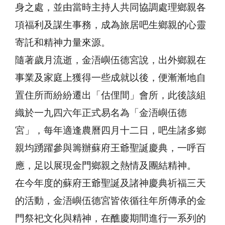
身之處，並由當時主持人共同協調處理鄉親各
項福利及謀生事務，成為旅居吧生鄉親的心靈
寄託和精神力量來源。
隨著歲月流逝，金浯嶼伍德宮說，出外鄉親在
事業及家庭上獲得一些成就以後，便漸漸地自
置住所而紛紛遷出「估俚間」會所，此後該組
織於一九四六年正式易名為「金浯嶼伍德
宮」，每年適逢農曆四月十二日，吧生諸多鄉
親均踴躍參與籌辦蘇府王爺聖誕慶典，一呼百
應，足以展現金門鄉親之熱情及團結精神。
在今年度的蘇府王爺聖誕及諸神慶典祈福三天
的活動，金浯嶼伍德宮皆依循往年所傳承的金
門祭祀文化與精神，在醮慶期間進行一系列的