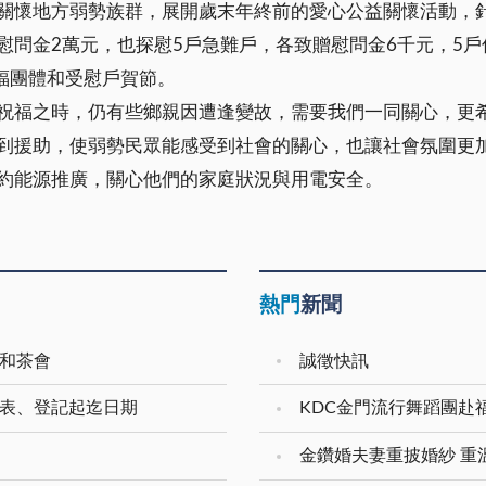
關懷地方弱勢族群，展開歲末年終前的愛心公益關懷活動，
問金2萬元，也探慰5戶急難戶，各致贈慰問金6千元，5戶
社福團體和受慰戶賀節。
祝福之時，仍有些鄉親因遭逢變故，需要我們一同關心，更
到援助，使弱勢民眾能感受到社會的關心，也讓社會氛圍更
約能源推廣，關心他們的家庭狀況與用電安全。
熱門
新聞
展和茶會
誠徵快訊
領表、登記起迄日期
KDC金門流行舞蹈團赴