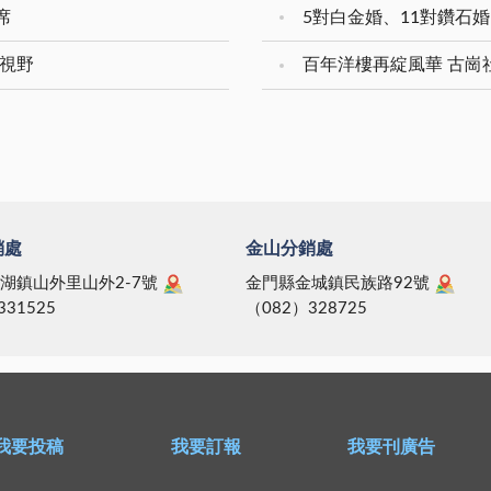
席
際視野
百年洋樓再綻風華 古崗
銷處
金山分銷處
湖鎮山外里山外2-7號
金門縣金城鎮民族路92號
331525
（082）328725
我要投稿
我要訂報
我要刊廣告