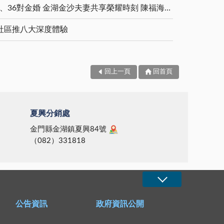
5對白金婚、11對鑽石婚、36對金婚 金湖金沙夫妻共享榮耀時刻 陳福海表揚金鑽婚夫妻 向半世紀相守家庭典範致敬
社區推八大深度體驗
回上一頁
回首頁
夏興分銷處
金門縣金湖鎮夏興84號
（082）331818
公告資訊
政府資訊公開