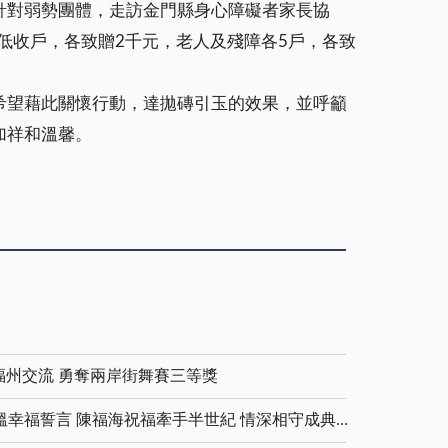
針對弱勢團體，走訪金門縣身心障礙者家長協
低收戶，各致贈2千元，老人及殘障各5戶，各致
希望藉此關懷行動，達拋磚引玉的效果，並呼籲
加祥和溫馨。
福州交流 勇奪兩岸街舞賽三等獎
金鑽婚夫妻重披婚紗 重溫幸福誓言 陳福海祝福牽手半世紀 情深相守成典範