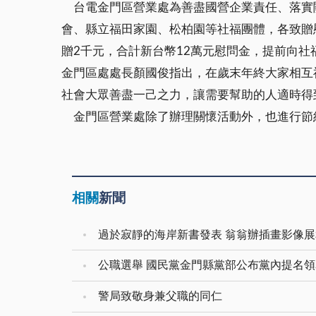
台電金門區營業處為善盡國營企業責任、落實
會、縣立福田家園、松柏園等社福團體，各致贈慰
贈2千元，合計新台幣12萬元慰問金，提前向
金門區處處長顏國俊指出，在歲末年終大家相互
社會大眾善盡一己之力，讓需要幫助的人適時得
金門區營業處除了辦理關懷活動外，也進行節
相關
新聞
過於寂靜的海岸新書發表 翁翁辦插畫影像
公職選舉 國民黨金門縣黨部公布黨內提名
警局致敬身兼父職的同仁