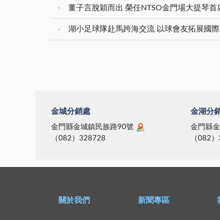
董子言脫穎而出 榮任NTSO金門場大提琴首
湖小足球隊赴馬跨海交流 以球會友拓展國
金城分銷處
金湖分
金門縣金城鎮民族路90號
金門縣金
（082）328728
（082）
關於我們
新聞專區