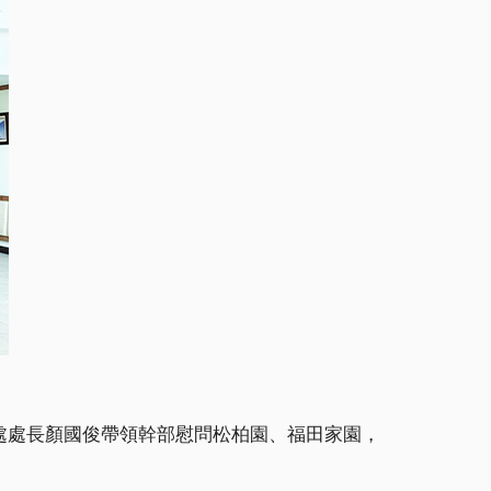
處處長顏國俊帶領幹部慰問松柏園、福田家園，
。