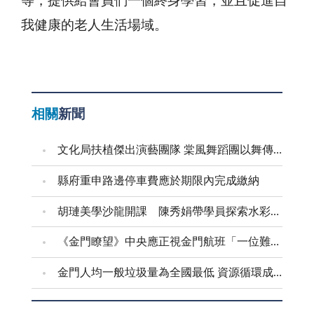
等，提供給會員們一個終身學習，並且促進自
我健康的老人生活場域。
相關
新聞
文化局扶植傑出演藝團隊 棠風舞蹈團以舞傳愛進家扶
縣府重申路邊停車費應於期限內完成繳納
胡璉美學沙龍開課 陳秀娟帶學員探索水彩藝術
《金門瞭望》中央應正視金門航班「一位難求」問題
金門人均一般垃圾量為全國最低 資源循環成果獲肯定 逐步邁向永續島嶼典範