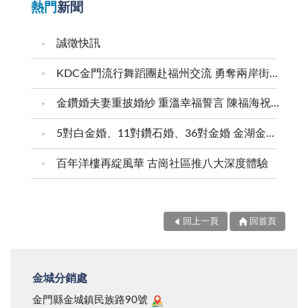
熱門
新聞
誠徵快訊
KDC金門流行舞蹈團赴福州交流 勇奪兩岸街舞賽三等獎
金鑽婚夫妻重披婚紗 重溫幸福誓言 陳福海祝福牽手半世紀 情深相守成典範
5對白金婚、11對鑽石婚、36對金婚 金湖金沙夫妻共享榮耀時刻 陳福海表揚金鑽婚夫妻 向半世紀相守家庭典範致敬
百年洋樓再綻風華 古崗社區推八大深度體驗
回上一頁
回首頁
金城分銷處
金門縣金城鎮民族路90號