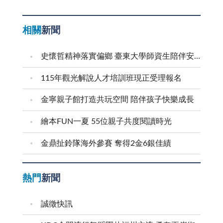
相關
新聞
史懷哲精神落實偏鄉 臺東大學師資生陪伴安瀾學子成長
115年觀光解說人才培訓班現正受理報名
金寧親子館打造共玩空間 陪伴孩子快樂成長
繪本FUN一夏 55位親子共度閱讀時光
金鼎扯鈴隊海外參賽 奪得2金6銀佳績
熱門
新聞
誠徵快訊