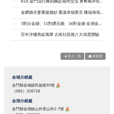
KDC金門流行舞蹈團赴福州交流 勇奪兩岸街舞賽三等獎
金鑽婚夫妻重披婚紗 重溫幸福誓言 陳福海祝福牽手半世紀 情深相守成典範
5對白金婚、11對鑽石婚、36對金婚 金湖金沙夫妻共享榮耀時刻 陳福海表揚金鑽婚夫妻 向半世紀相守家庭典範致敬
百年洋樓再綻風華 古崗社區推八大深度體驗
回上一頁
回首頁
金城分銷處
金門縣金城鎮民族路90號
（082）328728
金湖分銷處
金門縣金湖鎮山外里山外2-7號