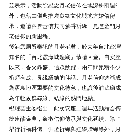
芸表示，活動除感念月老信仰在地深耕兩週年
外，也藉由儀典推廣良緣文化與地方婚俗傳
承，邀請各界善信共同參香祈緣，見證金門月
老信仰的新里程。
後浦武廟所奉祀的月老星君，於去年自北台灣
知名的「台北霞海城隍廟」恭請回金。自安座
以來，香火鼎盛、信眾踴躍，兩年間累積不少
祈願有成、良緣締結的佳話。月老信仰逐漸成
為浯島地區重要的文化特色，也讓後浦武廟成
為年輕族群尋緣、結緣的熱門地點。
楊耀芸主委指出，此次安座二週年活動結合傳
統建醮儀典，象徵信仰傳承與文化延續。除了
舉行祈福科儀、供燈祈緣與紅線贈緣等外，月