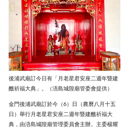
後浦武廟訂今日有「月老星君安座二週年暨建
醮祈福大典」。（浯島城隍廟管委會提供）
金門後浦武廟訂於今（6）日（農曆八月十五
日）舉行月老星君安座二週年暨建醮祈福大
典，由浯島城隍廟管理委員會主辦。主委楊耀