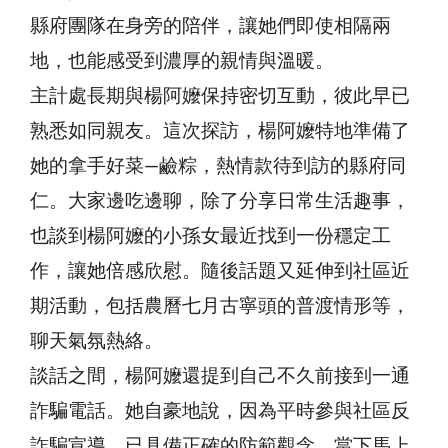
縣府團隊在身旁的陪伴，讓她們即使相隔兩
地，也能感受到濃厚的親情與溫暖。
主計處長期與楊阿嬤保持密切互動，彼此早已
熟悉如同親友。這次探訪，楊阿嬤特地準備了
她的拿手好菜—鹼粽，熱情款待到訪的縣府同
仁。大家邊吃邊聊，除了分享日常生活趣事，
也談到楊阿嬤的小孫女最近找到一份穩定工
作，讓她倍感欣慰。隨後話題又延伸到社區近
期活動，包括農曆七月古寧頭的普渡情形等，
聊天氣氛熱絡。
談話之間，楊阿嬤還提到自己不久前接到一通
詐騙電話。她自豪地說，因為平時參與社區反
詐騙宣導，已具備正確的防範觀念，當下馬上