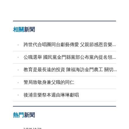
相關
新聞
跨世代合唱團同台獻藝傳愛 父親節感恩音樂會溫馨登場
公職選舉 國民黨金門縣黨部公布黨內提名領表、登記起迄日期
教育是最長遠的投資 陳福海訪金門農工 關切食安並盤點校園整建需求
警局致敬身兼父職的同仁
後浦音樂祭本週由琳琳獻唱
熱門
新聞