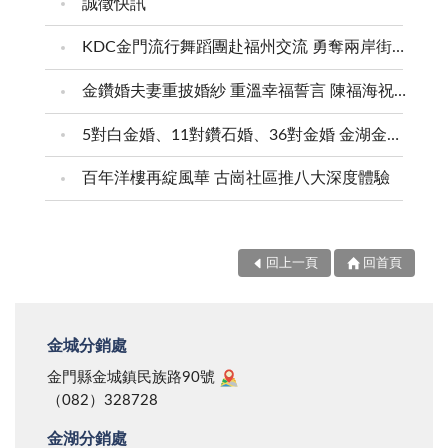
誠徵快訊
KDC金門流行舞蹈團赴福州交流 勇奪兩岸街舞賽三等獎
金鑽婚夫妻重披婚紗 重溫幸福誓言 陳福海祝福牽手半世紀 情深相守成典範
5對白金婚、11對鑽石婚、36對金婚 金湖金沙夫妻共享榮耀時刻 陳福海表揚金鑽婚夫妻 向半世紀相守家庭典範致敬
百年洋樓再綻風華 古崗社區推八大深度體驗
回上一頁
回首頁
金城分銷處
金門縣金城鎮民族路90號
（082）328728
金湖分銷處