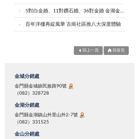
5對白金婚、11對鑽石婚、36對金婚 金湖金沙夫妻共享榮耀時刻 陳福海表揚金鑽婚夫妻 向半世紀相守家庭典範致敬
百年洋樓再綻風華 古崗社區推八大深度體驗
回上一頁
回首頁
金城分銷處
金門縣金城鎮民族路90號
（082）328728
金湖分銷處
金門縣金湖鎮山外里山外2-7號
（082）331525
金山分銷處