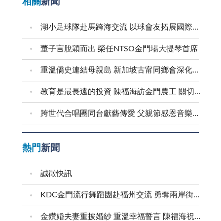
相關
新聞
湖小足球隊赴馬跨海交流 以球會友拓展國際視野
董子言脫穎而出 榮任NTSO金門場大提琴首席
重溫僑史連結母親島 新加坡古甯同鄉會深化金門交流
教育是最長遠的投資 陳福海訪金門農工 關切食安並盤點校園整建需求
跨世代合唱團同台獻藝傳愛 父親節感恩音樂會溫馨登場
熱門
新聞
誠徵快訊
KDC金門流行舞蹈團赴福州交流 勇奪兩岸街舞賽三等獎
金鑽婚夫妻重披婚紗 重溫幸福誓言 陳福海祝福牽手半世紀 情深相守成典範