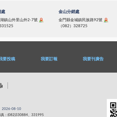
銷處
金山分銷處
湖鎮山外里山外2-7號
金門縣金城鎮民族路92號
331525
（082）328725
我要投稿
我要訂報
我要刊廣告
2026-08-10
真：(082)330884、331995