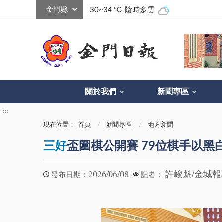
:::
30~34 ℃
陰時多雲
關於我們
新聞專區
:::
現在位置：
首頁
新聞專區
地方新聞
三好
盃圍棋公開賽 79位棋手以黑
2026/06/08
許峻魁/金城
發布日期：
記者：