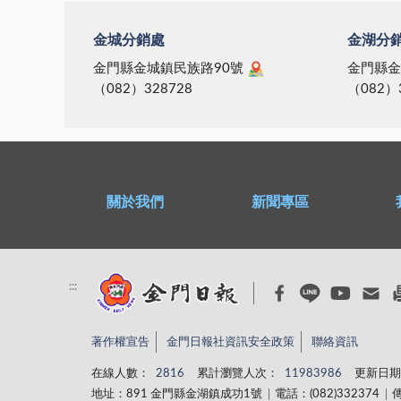
金城分銷處
金湖分
金門縣金城鎮民族路90號
金門縣金
（082）328728
（082）
關於我們
新聞專區
:::
著作權宣告
金門日報社資訊安全政策
聯絡資訊
在線人數：
2816
累計瀏覽人次：
11983986
更新日期
地址：891 金門縣金湖鎮成功1號
電話：(082)332374
傳