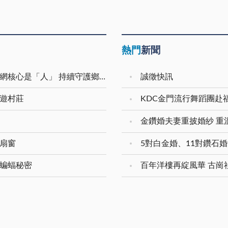
熱門
新聞
金門心理衛生團隊獲中央肯定 陳福海：社安網核心是「人」 持續守護鄉親心理健康
誠徵快訊
夜遊村莊
KDC金門流行舞蹈團赴
一扇窗
窺蝙蝠秘密
百年洋樓再綻風華 古崗