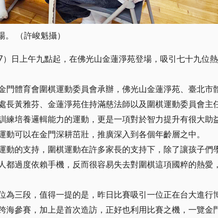
場。 （許峻魁攝）
7）日上午九點起，在佛光山金蓮淨苑登場，吸引七十九位
金門體育會圍棋運動委員會承辦，佛光山金蓮淨苑、臺北市
處長黃雅芬、金蓮淨苑住持滿慈法師以及圍棋運動委員會主
訓練培養邏輯能力的運動，更是一項對於智力提升有很大助
運動可以在金門深耕茁壯，推廣深入到各個年齡層之中。
運動的支持，圍棋運動在許多家長的支持下，除了讓孩子們
人都過度依賴手機，反而很容易失去對圍棋這項國粹的熱愛
位為三段，值得一提的是，昨日比賽吸引一位正在台大進行
跨海參賽，加上是首次造訪，正好也利用比賽之機，一覽金