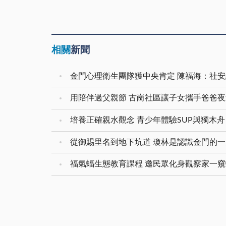
相關
新聞
用陪伴過父親節 古崗社區讓子女攜手爸爸
培養正確親水觀念 青少年體驗SUP與獨木舟
從御賜里名到地下坑道 瓊林是認識金門的
福氣蝠生態教育課程 邀民眾化身觀察家一