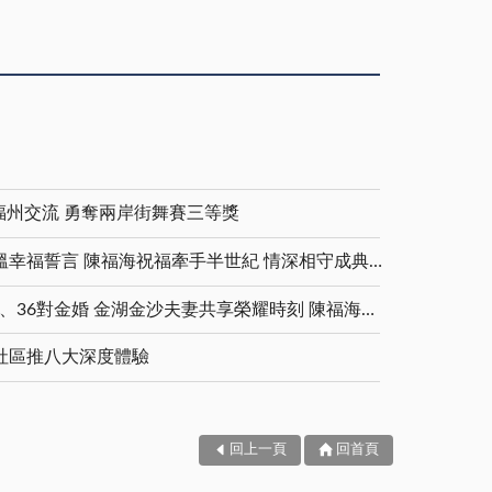
福州交流 勇奪兩岸街舞賽三等獎
金鑽婚夫妻重披婚紗 重溫幸福誓言 陳福海祝福牽手半世紀 情深相守成典範
5對白金婚、11對鑽石婚、36對金婚 金湖金沙夫妻共享榮耀時刻 陳福海表揚金鑽婚夫妻 向半世紀相守家庭典範致敬
社區推八大深度體驗
回上一頁
回首頁