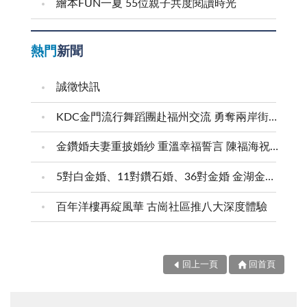
繪本FUN一夏 55位親子共度閱讀時光
熱門
新聞
誠徵快訊
KDC金門流行舞蹈團赴福州交流 勇奪兩岸街舞賽三等獎
金鑽婚夫妻重披婚紗 重溫幸福誓言 陳福海祝福牽手半世紀 情深相守成典範
5對白金婚、11對鑽石婚、36對金婚 金湖金沙夫妻共享榮耀時刻 陳福海表揚金鑽婚夫妻 向半世紀相守家庭典範致敬
百年洋樓再綻風華 古崗社區推八大深度體驗
回上一頁
回首頁