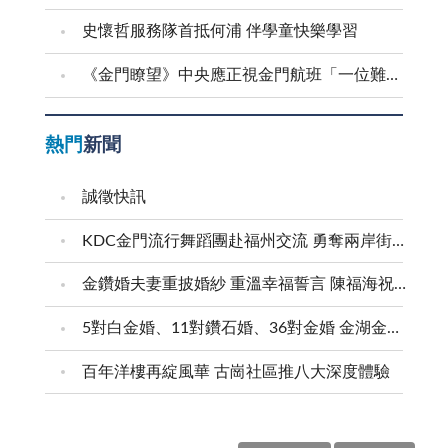
史懷哲服務隊首抵何浦 伴學童快樂學習
《金門瞭望》中央應正視金門航班「一位難求」問題
熱門
新聞
誠徵快訊
KDC金門流行舞蹈團赴福州交流 勇奪兩岸街舞賽三等獎
金鑽婚夫妻重披婚紗 重溫幸福誓言 陳福海祝福牽手半世紀 情深相守成典範
5對白金婚、11對鑽石婚、36對金婚 金湖金沙夫妻共享榮耀時刻 陳福海表揚金鑽婚夫妻 向半世紀相守家庭典範致敬
百年洋樓再綻風華 古崗社區推八大深度體驗