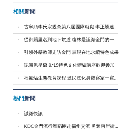
相關
新聞
古寧頭李氏宗親會第八屆團隊就職 李正騰連任理事長
從御賜里名到地下坑道 瓊林是認識金門的一扇窗
引領外籍教師走訪金門 展現在地永續特色成果
認識魁星爺 8/15特色文化體驗講座歡迎參加
福氣蝠生態教育課程 邀民眾化身觀察家一窺蝙蝠秘密
熱門
新聞
誠徵快訊
KDC金門流行舞蹈團赴福州交流 勇奪兩岸街舞賽三等獎