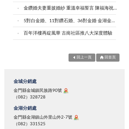
金鑽婚夫妻重披婚紗 重溫幸福誓言 陳福海祝福牽手半世紀 情深相守成典範
5對白金婚、11對鑽石婚、36對金婚 金湖金沙夫妻共享榮耀時刻 陳福海表揚金鑽婚夫妻 向半世紀相守家庭典範致敬
百年洋樓再綻風華 古崗社區推八大深度體驗
回上一頁
回首頁
金城分銷處
金門縣金城鎮民族路90號
（082）328728
金湖分銷處
金門縣金湖鎮山外里山外2-7號
（082）331525