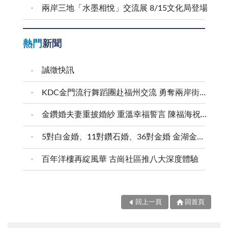
兩岸三地「水墨相悅」交流展 8/15文化局登場
熱門
新聞
誠徵快訊
KDC金門流行舞蹈團赴福州交流 勇奪兩岸街舞賽三等獎
金鑽婚夫妻重披婚紗 重溫幸福誓言 陳福海祝福牽手半世紀 情深相守成典範
5對白金婚、11對鑽石婚、36對金婚 金湖金沙夫妻共享榮耀時刻 陳福海表揚金鑽婚夫妻 向半世紀相守家庭典範致敬
百年洋樓再綻風華 古崗社區推八大深度體驗
回上一頁
回首頁