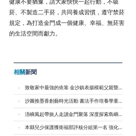
健康不要猶豫，請大家快快一起行動，不吸
菸、不製造二手菸，共同養成習慣，遵守禁菸
規定，為打造金門成一個健康、幸福、無菸害
的生活空間而獻力。
相關
新聞
致敬家中最強的依靠 金沙鎮表揚模範父親暨新好爸爸
沙圖推墨香創藝時光活動 書法手作培養學童創意美感
浯嶼風起帶旅人走讀金門聚落 深度探索島嶼文化底蘊
本縣兒少保護獲衛福部評核分組第一名 強化預防與跨域合作 建構兒少安全成長環境