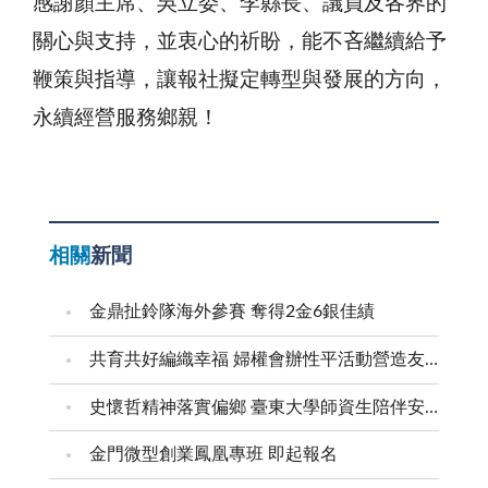
感謝顏主席、吳立委、李縣長、議員及各界的
關心與支持，並衷心的祈盼，能不吝繼續給予
鞭策與指導，讓報社擬定轉型與發展的方向，
永續經營服務鄉親！
相關
新聞
金鼎扯鈴隊海外參賽 奪得2金6銀佳績
共育共好編織幸福 婦權會辦性平活動營造友善家庭
史懷哲精神落實偏鄉 臺東大學師資生陪伴安瀾學子成長
金門微型創業鳳凰專班 即起報名