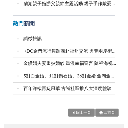
蘭湖親子館辦父親節主題活動 親子手作獻愛爸爸
熱門
新聞
誠徵快訊
KDC金門流行舞蹈團赴福州交流 勇奪兩岸街舞賽三等獎
金鑽婚夫妻重披婚紗 重溫幸福誓言 陳福海祝福牽手半世紀 情深相守成典範
5對白金婚、11對鑽石婚、36對金婚 金湖金沙夫妻共享榮耀時刻 陳福海表揚金鑽婚夫妻 向半世紀相守家庭典範致敬
百年洋樓再綻風華 古崗社區推八大深度體驗
回上一頁
回首頁