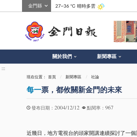
:::
27~36 ℃
晴時多雲
關於我們
新聞專區
:::
現在位置：
首頁
新聞專區
社論
每一
票，都攸關新金門的未來
2004/12/12
967
發布日期：
點閱率：
近幾日，地方電視台的頭家開講連續探討了一個