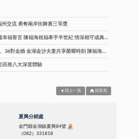
福州交流 勇奪兩岸街舞賽三等獎
金鑽婚夫妻重披婚紗 重溫幸福誓言 陳福海祝福牽手半世紀 情深相守成典範
5對白金婚、11對鑽石婚、36對金婚 金湖金沙夫妻共享榮耀時刻 陳福海表揚金鑽婚夫妻 向半世紀相守家庭典範致敬
社區推八大深度體驗
回上一頁
回首頁
夏興分銷處
金門縣金湖鎮夏興84號
（082）331818