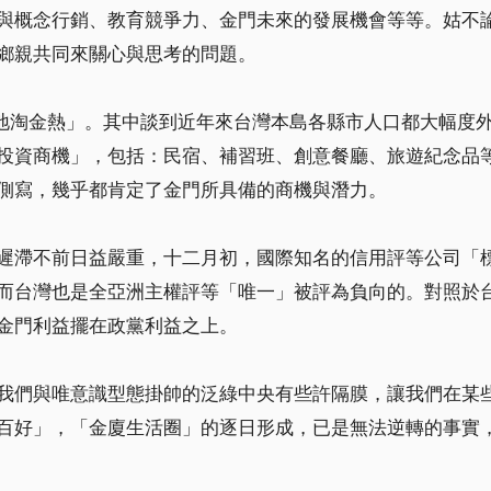
與概念行銷、教育競爭力、金門未來的發展機會等等。姑不
鄉親共同來關心與思考的問題。
地淘金熱」。其中談到近年來台灣本島各縣市人口都大幅度
投資商機」，包括：民宿、補習班、創意餐廳、旅遊紀念品
側寫，幾乎都肯定了金門所具備的商機與潛力。
遲滯不前日益嚴重，十二月初，國際知名的信用評等公司「
而台灣也是全亞洲主權評等「唯一」被評為負向的。對照於
把金門利益擺在政黨利益之上。
們與唯意識型態掛帥的泛綠中央有些許隔膜，讓我們在某些
百好」，「金廈生活圈」的逐日形成，已是無法逆轉的事實