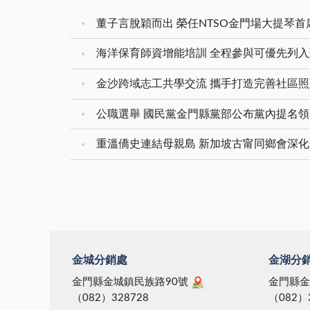
董子言脫穎而出 榮任NTSO金門場大提琴首
海洋保育師資增能培訓 全程參與可優先列
金沙跨域志工共學交流 攜手打造完善社區
公職選舉 國民黨金門縣黨部公布黨內提名
重溫僑史連結母親島 新加坡古甯同鄉會深
金城分銷處
金湖分
金門縣金城鎮民族路90號
金門縣金
（082）328728
（082）