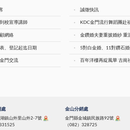
席
誠徵快訊
入到校宣導講師
KDC金門流行舞蹈團赴
照顧網絡
領表、登記起迄日期
化金門交流
百年洋樓再綻風華 古崗
銷處
金山分銷處
湖鎮山外里山外2-7號
金門縣金城鎮民族路92號
331525
（082）328725