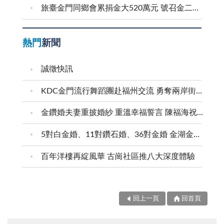
旅臺金門同鄉會累捐金大520萬元 號召金二代金三代返鄉求學
熱門
新聞
誠徵快訊
KDC金門流行舞蹈團赴福州交流 勇奪兩岸街舞賽三等獎
金鑽婚夫妻重披婚紗 重溫幸福誓言 陳福海祝福牽手半世紀 情深相守成典範
5對白金婚、11對鑽石婚、36對金婚 金湖金沙夫妻共享榮耀時刻 陳福海表揚金鑽婚夫妻 向半世紀相守家庭典範致敬
百年洋樓再綻風華 古崗社區推八大深度體驗
回上一頁
回首頁