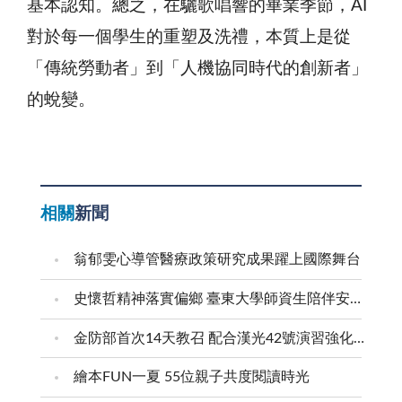
基本認知。總之，在驪歌唱響的畢業季節，AI
對於每一個學生的重塑及洗禮，本質上是從
「傳統勞動者」到「人機協同時代的創新者」
的蛻變。
相關
新聞
翁郁雯心導管醫療政策研究成果躍上國際舞台
史懷哲精神落實偏鄉 臺東大學師資生陪伴安瀾學子成長
金防部首次14天教召 配合漢光42號演習強化防衛戰力
繪本FUN一夏 55位親子共度閱讀時光