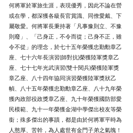
何將軍於軍旅生涯，表現優秀，因此不論在營
或在學，都深獲各級長官賞識、同僚愛戴、下
屬敬愛。何將軍長秉持著「凡事豫則立、不豫
則廢」、「己身正，不令而從；己身不正，雖
令不從」的理念，於七十五年榮獲忠勤勳章乙
座、七十六年長演習(師對抗)榮獲陸軍獎章乙
座、七十七年光武演習(雙十閱兵)榮獲陸軍獎
章乙座、八十四年協同演習榮獲陸軍獎狀乙
幀、八十五年榮獲忠勤勳章乙座、八十九年榮
獲內政部役政獎章乙座、九十年榮獲國防部愛
民模範、九十一年榮獲金湖中學傑出校友等榮
銜；殊多傑出的事蹟，都是由於何將軍平時為
人憨厚、苦幹，為人處世有金門子弟之氣魄！