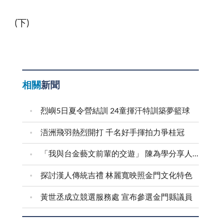
(下)
相關
新聞
烈嶼5日夏令營結訓 24童揮汗特訓築夢籃球
浯洲飛羽熱烈開打 千名好手揮拍力爭桂冠
「我與台金藝文前輩的交遊」 陳為學分享人生故事
探討漢人傳統吉禮 林麗寬映照金門文化特色
黃世丞成立競選服務處 宣布參選金門縣議員