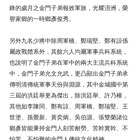
鋒的歲月之金門子弟報效軍旅，光耀浯洲，榮
譽家鄉的一時鄉彥俊秀。
另外九名少將中除周軍橋、鄭瑞堅、鄭有諒係
屬政戰體系外，其餘六人均屬軍事兵科系統，
也說明了金門子弟在軍中的兩大主流兵科系統
中，金門子弟允文允武，更凸顯出金門子弟承
傳明清傳統軍事天份與淵源，其中金城國中第
三屆的洪廷舉更為傑出，除洪廷舉、許乃權，
其他如李陳同、鄭有諒、周軍橋、鄭瑞堅、王
世塗、孫覺新、黃奕炳、吳伯源、張雙榮諸位
鄉彥皆能秉持金門人刻苦耐勞、苦幹實幹、不
怕苦、不怕難的金門人傳統文化精神。