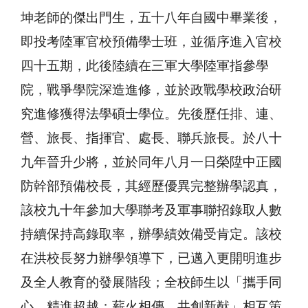
坤老師的傑出門生，五十八年自國中畢業後，
即投考陸軍官校預備學士班，並循序進入官校
四十五期，此後陸續在三軍大學陸軍指參學
院，戰爭學院深造進修，並於政戰學校政治研
究進修獲得法學碩士學位。先後歷任排、連、
營、旅長、指揮官、處長、聯兵旅長。於八十
九年晉升少將，並於同年八月一日榮陞中正國
防幹部預備校長，其經歷優異完整辦學認真，
該校九十年參加大學聯考及軍事聯招錄取人數
持續保持高錄取率，辦學績效備受肯定。該校
在洪校長努力辦學領導下，已邁入更開明進步
及全人教育的發展階段；全校師生以「攜手同
心、精進超越；薪火相傳、共創新猷」相互策