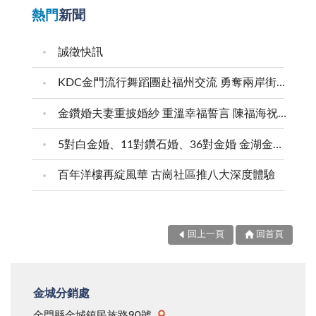
熱門
新聞
誠徵快訊
KDC金門流行舞蹈團赴福州交流 勇奪兩岸街舞賽三等獎
金鑽婚夫妻重披婚紗 重溫幸福誓言 陳福海祝福牽手半世紀 情深相守成典範
5對白金婚、11對鑽石婚、36對金婚 金湖金沙夫妻共享榮耀時刻 陳福海表揚金鑽婚夫妻 向半世紀相守家庭典範致敬
百年洋樓再綻風華 古崗社區推八大深度體驗
回上一頁
回首頁
金城分銷處
金門縣金城鎮民族路90號