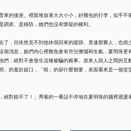
普車的後座。裡面堆放著大大小小，好幾包的行李，似乎不
是調差、是移防，她們也沒有懷疑的權利。
去了，但依然見不到他休假回來的蹤跡。竟連那夥人，也很
這個消息，她們內心裡難免會有些兒懊惱和生氣，夏明珠更
他們，絕對不會發生這種被騙的糗事。原來人與人之間的互
明」的羞於啟口，「暗」的卻什麼都要，表面看來是一個堂
，絕對錯不了！」秀菊的一番話不停地在夏明珠的腦裡迴盪著，