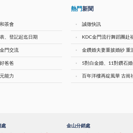
熱門
新聞
展和茶會
誠徵快訊
領表、登記起迄日期
KDC金門流行舞蹈團赴
化金門交流
新好爸爸
多元能力
百年洋樓再綻風華 古崗
銷處
金山分銷處