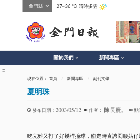
:::
27~36 ℃
晴時多雲
關於我們
新聞專區
:::
現在位置：
首頁
新聞專區
副刊文學
夏明珠
2003/05/12
陳長慶。
發布日期：
作者：
點
吃完雞又打了好幾桿撞球，臨走時直誇罔腰姑仔