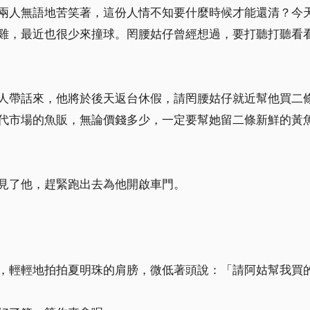
兩人無語地苦笑著，這份人情不知要什麼時候才能還清？今
雞，最近也很少來撞球。罔腰姑仔曾經想過，要打聽打聽看
人帶話來，他將於後天返台休假，請罔腰姑仔就近幫他買二
代市場的魚販，無論價錢多少，一定要幫她留二條新鮮的黃
見了他，趕緊跑出去為他開啟車門。
，輕輕地拍拍夏明珠的肩膀，微低著頭說：「請阿姑幫我買