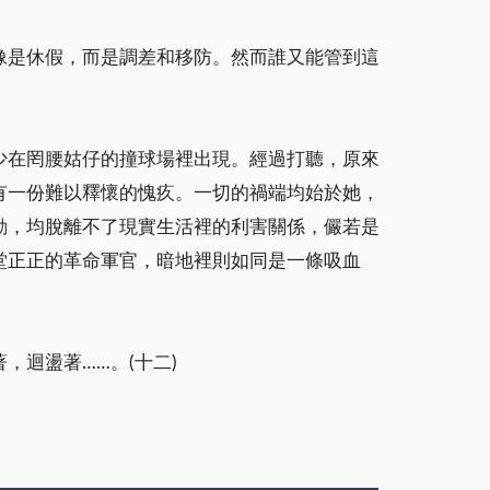
像是休假，而是調差和移防。然而誰又能管到這
少在罔腰姑仔的撞球場裡出現。經過打聽，原來
有一份難以釋懷的愧疚。一切的禍端均始於她，
動，均脫離不了現實生活裡的利害關係，儼若是
堂正正的革命軍官，暗地裡則如同是一條吸血
迴盪著……。(十二)