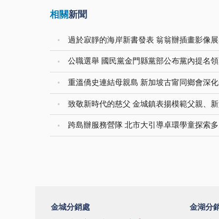
相關
新聞
過於寂靜的海岸新書發表 翁翁辦插畫影像
公職選舉 國民黨金門縣黨部公布黨內提名
重溫僑史連結母親島 新加坡古甯同鄉會深
致敬新時代的慈父 金城鎮表揚模範父親、
跨島辦服務營隊 北市大引導卓環學童探索
金城分銷處
金湖分