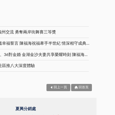
福州交流 勇奪兩岸街舞賽三等獎
金鑽婚夫妻重披婚紗 重溫幸福誓言 陳福海祝福牽手半世紀 情深相守成典範
5對白金婚、11對鑽石婚、36對金婚 金湖金沙夫妻共享榮耀時刻 陳福海表揚金鑽婚夫妻 向半世紀相守家庭典範致敬
社區推八大深度體驗
回上一頁
回首頁
夏興分銷處