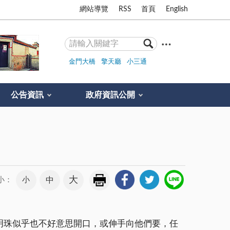
網站導覽
RSS
首頁
English
金門大橋
擎天廳
小三通
公告資訊
政府資訊公開
大
小
中
小：
明珠似乎也不好意思開口，或伸手向他們要，任