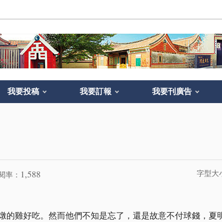
我要投稿
我要訂報
我要刊廣告
1,588
字型大
閱率：
燉的雞好吃。然而他們不知是忘了，還是故意不付球錢，夏