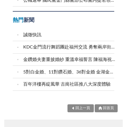
公職選舉 國民黨金門縣黨部公布黨內提名領表、登記起迄日期
熱門
新聞
誠徵快訊
KDC金門流行舞蹈團赴福州交流 勇奪兩岸街舞賽三等獎
金鑽婚夫妻重披婚紗 重溫幸福誓言 陳福海祝福牽手半世紀 情深相守成典範
5對白金婚、11對鑽石婚、36對金婚 金湖金沙夫妻共享榮耀時刻 陳福海表揚金鑽婚夫妻 向半世紀相守家庭典範致敬
百年洋樓再綻風華 古崗社區推八大深度體驗
回上一頁
回首頁