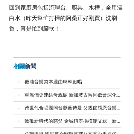
回到家廚房包括流理台、廚具、水槽，全用漂
白水（昨天幫忙打掃的阿桑正好剛買）洗刷一
番，真是忙到腳軟！
相關
新聞
後浦音樂祭本週由琳琳獻唱
重溫僑史連結母親島 新加坡古甯同鄉會深化金門交流
跨世代合唱團同台獻藝傳愛 父親節感恩音樂會溫馨登場
致敬新時代的慈父 金城鎮表揚模範父親、新好爸爸