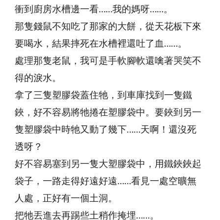
衝到廚房水槽邊一看……我的媽呀……。
那隻錢鼠不知吃了那家的大餅，從天花板下來
要喝水，結果摔死在水槽裡還吐了血……。
處理那隻老鼠，我可是手軟腳軟還噙著哭笑不
得的淚水。
拿了三隻塑膠袋蓋住牠，到車庫找到一隻鐵
鋏，好不容易將牠捲在塑膠袋中。要鋏到另一
隻塑膠袋中時牠又動了幾下……天啊！還沒死
透呀？
好不容易塞到另一隻大塑膠袋中，用鐵鋏鋏起
袋子，一路走得好遠好遠……看見一處空曠無
人處，正好有一個土洞。
把牠丟進去再踢些土稍作掩埋……。