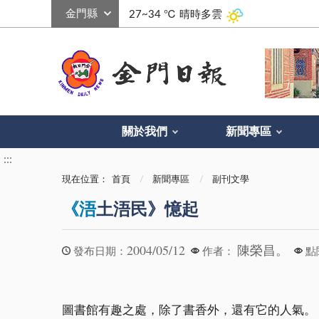
:::
27~34 ℃
晴時多雲
關於我們
新聞專區
:::
現在位置：
首頁
新聞專區
副刊文學
《浯
土浯民》憶起
2004/05/12
陳榮昌。
發布日期：
作者：
點
圖書館有趣之處，除了書香外，還有它的人氣。