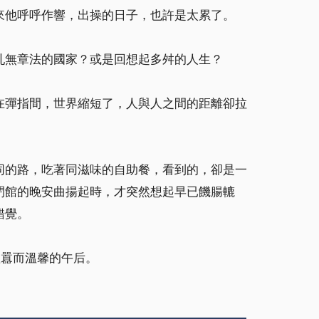
來他呼呼作響，出操的日子，也許是太累了。
亂無章法的國家？或是回想起多舛的人生？
在彈指間，世界縮短了，人與人之間的距離卻拉
同的路，吃著同滋味的自助餐，看到的，卻是一
閉館的晚安曲揚起時，才突然想起早已饑腸轆
錯覺。
喧囂而溫馨的午后。