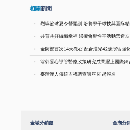
相關
新聞
烈嶼籃球夏令營開訓 培養學子球技與團隊精
共育共好編織幸福 婦權會辦性平活動營造
金防部首次14天教召 配合漢光42號演習強
翁郁雯心導管醫療政策研究成果躍上國際舞
臺灣漢人傳統吉禮調查講座 即起報名
金城分銷處
金湖分