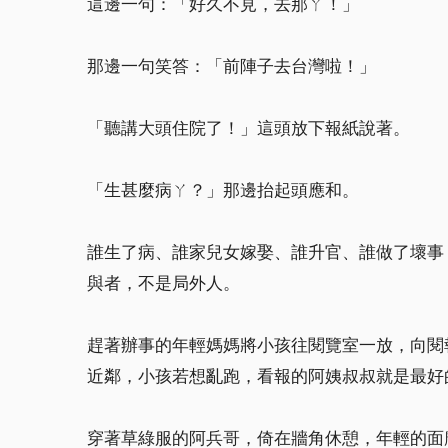
這邊一句：「好久不見，去那ㄚ！」
那邊一句笑答：「前陣子去台灣啦！」
「聽講大頭住院了！」這頭放下報紙說著。
「生甚麼病ㄚ？」那邊抬起頭應和。
誰生了病、誰家兒女嫁娶、誰升官、誰做了壞事
與者，不是局外人。
趕著辦事的年輕媽媽將小孩往閱覽室一放，向閱
近鄰，小孩若想亂跑，看報的阿姨叔叔就是最好
穿著草綠服的阿兵哥，倚在牆角休憩，年輕的面