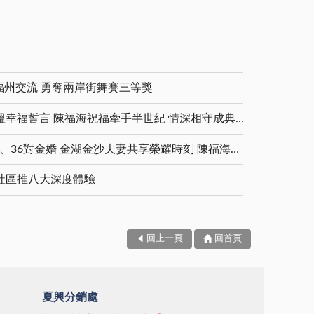
福州交流 勇奪兩岸街舞賽三等獎
金鑽婚夫妻重披婚紗 重溫幸福誓言 陳福海祝福牽手半世紀 情深相守成典範
5對白金婚、11對鑽石婚、36對金婚 金湖金沙夫妻共享榮耀時刻 陳福海表揚金鑽婚夫妻 向半世紀相守家庭典範致敬
社區推八大深度體驗
回上一頁
回首頁
夏興分銷處