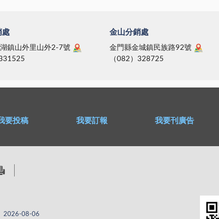
銷處
金山分銷處
湖鎮山外里山外2-7號
金門縣金城鎮民族路92號
331525
（082）328725
我要投稿
我要訂報
我要刊廣告
2026-08-06