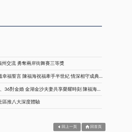
福州交流 勇奪兩岸街舞賽三等獎
金鑽婚夫妻重披婚紗 重溫幸福誓言 陳福海祝福牽手半世紀 情深相守成典範
5對白金婚、11對鑽石婚、36對金婚 金湖金沙夫妻共享榮耀時刻 陳福海表揚金鑽婚夫妻 向半世紀相守家庭典範致敬
社區推八大深度體驗
回上一頁
回首頁