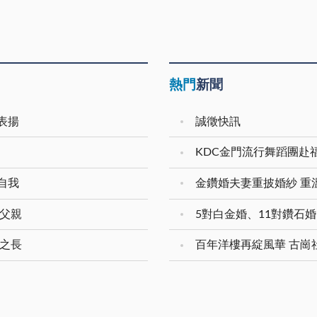
熱門
新聞
表揚
誠徵快訊
KDC金門流行舞蹈團赴
自我
的父親
家之長
百年洋樓再綻風華 古崗