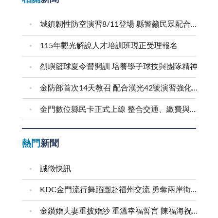
城鎮韌性防空演習8/11登場 縣警籲民眾配合疏散避難
115年觀光解說人才培訓班現正受理報名
烈嶼籃球夏令營開訓 培養學子球技與團隊精神
金防部首次14天教召 配合漢光42號演習強化防衛戰力
金門數位縣民卡正式上線 整合交通、繳費與生活服務 迎接在地智慧新生活
熱門
新聞
誠徵快訊
KDC金門流行舞蹈團赴福州交流 勇奪兩岸街舞賽三等獎
金鑽婚夫妻重披婚紗 重溫幸福誓言 陳福海祝福牽手半世紀 情深相守成典範