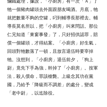
爛鐵處理，據說，「小廚房」有一次「Ａ」了
牠一個豬肉罐頭去外面跟朋友喝酒。月底，牠
就把數量不夠的空罐，叼到輔導長那裡去。輔
導長莫名所以，把「小廚房」叫來問話。那位
仁兄知道「東窗事發」了，只好招供認罪，賠
償一個罐頭，才得結案。「小廚房」好生氣，
回頭對牠數落了一頓，且放言退伍時要宰掉
牠。沒想到，「小廚房」退伍前夕，「狗上
尉」竟先下手為強，幹掉了「小廚房」。按軍
法，殺人償命，罪該槍斃。上級念其功在黨
國，乃給予「降級而不調差」的處分，變成
「老中尉」，以迄除役。