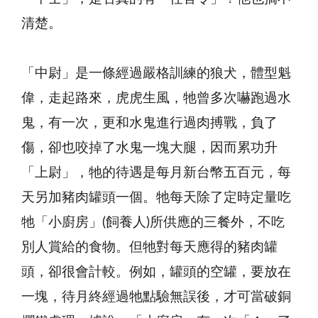
清楚。
「中尉」是一條經過嚴格訓練的狼犬，體型魁
偉，走起路來，虎虎生風，牠曾多次嚇跑過水
鬼，有一次，更和水鬼進行過肉搏戰，負了
傷，卻也咬掉了水鬼一塊大腿，因而累功升
「上尉」，牠的待遇是每月新台幣五百元，每
天另加豬肉罐頭一個。牠每天除了定時定量吃
牠「小廚房」(飼養人)所供應的三餐外，不吃
別人賞給的食物。但牠對每天應得的豬肉罐
頭，卻很會計較。例如，罐頭的空罐，要放在
一塊，待月終經過牠點驗無誤後，才可當破銅