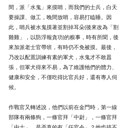
間，派「水鬼」來摸哨，而我們的士兵，白天
要操課、做工，晚間放哨，容易打瞌睡。因
此，哨兵被水鬼摸著並割掉耳朵(後來改為「割
雞雞」，以防浮報貪功)的糗事，時有所聞，後
來加派老士官帶班，有時仍不免被摸。最後，
乃改以配置訓練有素的軍犬，水鬼才不敢囂
張，但軍犬得來不易，為了維護牠們的體力、
健康和安全，不僅吃得比官兵好，還有專人伺
候。
作戰官又轉述說，他們以前在金門時，第一線
部隊有兩條狗，一條官拜「中尉」，一條官拜
「中士」，是否真的有「任官令」？他也搞不