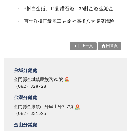
5對白金婚、11對鑽石婚、36對金婚 金湖金沙夫妻共享榮耀時刻 陳福海表揚金鑽婚夫妻 向半世紀相守家庭典範致敬
百年洋樓再綻風華 古崗社區推八大深度體驗
回上一頁
回首頁
金城分銷處
金門縣金城鎮民族路90號
（082）328728
金湖分銷處
金門縣金湖鎮山外里山外2-7號
（082）331525
金山分銷處