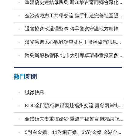
重溫僑史連結母親島 新加坡古甯同鄉會深化金門交流
金沙跨域志工共學交流 攜手打造完善社區照顧網絡
退警協會改選理監事 傳承警察守護地方精神
漢光演習以心戰喊話車及村里廣播驗證訊息傳遞效能
跨島辦服務營隊 北市大引導卓環學童探索多元能力
熱門
新聞
誠徵快訊
KDC金門流行舞蹈團赴福州交流 勇奪兩岸街舞賽三等獎
金鑽婚夫妻重披婚紗 重溫幸福誓言 陳福海祝福牽手半世紀 情深相守成典範
5對白金婚、11對鑽石婚、36對金婚 金湖金沙夫妻共享榮耀時刻 陳福海表揚金鑽婚夫妻 向半世紀相守家庭典範致敬