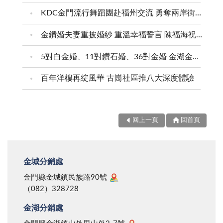
KDC金門流行舞蹈團赴福州交流 勇奪兩岸街舞賽三等獎
金鑽婚夫妻重披婚紗 重溫幸福誓言 陳福海祝福牽手半世紀 情深相守成典範
5對白金婚、11對鑽石婚、36對金婚 金湖金沙夫妻共享榮耀時刻 陳福海表揚金鑽婚夫妻 向半世紀相守家庭典範致敬
百年洋樓再綻風華 古崗社區推八大深度體驗
回上一頁
回首頁
金城分銷處
金門縣金城鎮民族路90號
（082）328728
金湖分銷處