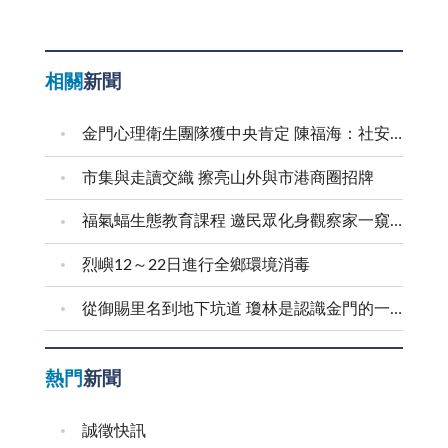
相關
新聞
金門心理衛生團隊獲中央肯定 陳福海：社安網核心是「人」 持續守護鄉親心理健康
市集與走讀交織 擦亮山外與市港商圈招牌
福氣蝠生態教育課程 邀民眾化身觀察家一窺蝙蝠秘密
烈嶼12～22日進行全鄉環境消毒
從御賜里名到地下坑道 瓊林是認識金門的一扇窗
熱門
新聞
誠徵快訊